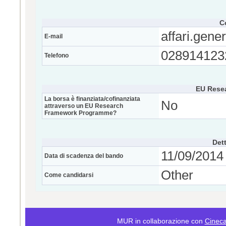
C
affari.gene
E-mail
028914123
Telefono
EU Rese
La borsa è finanziata/cofinanziata
No
attraverso un EU Research
Framework Programme?
Dett
11/09/2014 
Data di scadenza del bando
Other
Come candidarsi
MUR in collaborazione con
Cinec