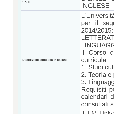
S.S.D
INGLESE
L’Universi
per il seg
2014/2015:
LETTERA
LINGUAGG
Il Corso d
curricula:
Descrizione sintetica in italiano
1. Studi cu
2. Teoria e 
3. Linguaggi
Requisiti 
calendari 
consultati 
IULM Univer