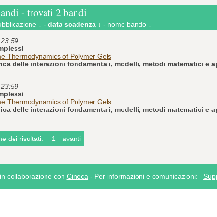
bandi - trovati 2 bandi
ubblicazione ↓
-
data scadenza ↓
-
nome bando ↓
e 23:59
omplessi
me Thermodynamics of Polymer Gels
ica delle interazioni fondamentali, modelli, metodi matematici e a
e 23:59
omplessi
me Thermodynamics of Polymer Gels
ica delle interazioni fondamentali, modelli, metodi matematici e a
e dei risultati:
1
avanti
n collaborazione con
Cineca
- Per informazioni e comunicazioni:
Sup