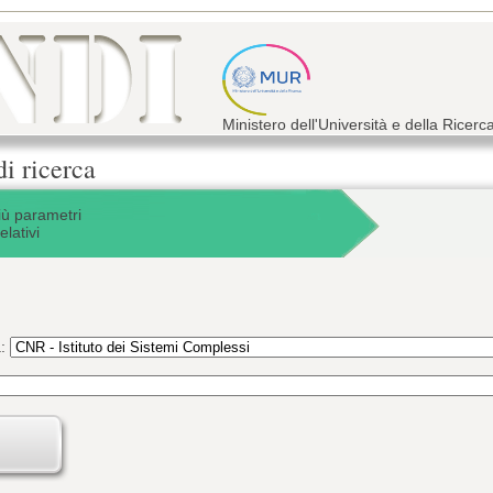
Ministero dell'Università e della Ricerc
di ricerca
iù parametri
elativi
a: