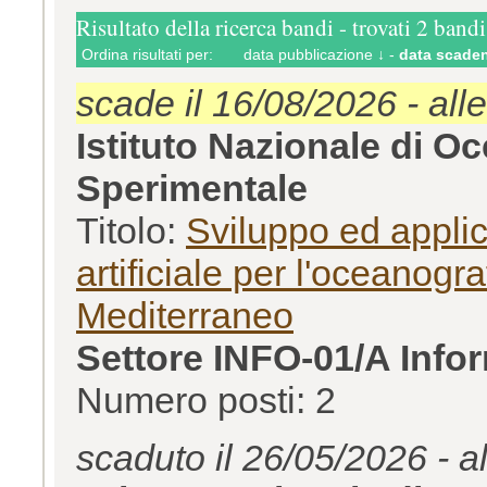
Risultato della ricerca bandi - trovati 2 bandi
Ordina risultati per:
data pubblicazione ↓
-
data scaden
scade il 16/08/2026 - all
Istituto Nazionale di O
Sperimentale
Titolo:
Sviluppo ed applic
artificiale per l'oceanogr
Mediterraneo
Settore INFO-01/A Info
Numero posti: 2
scaduto il 26/05/2026 - a