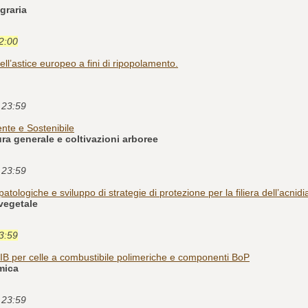
graria
12:00
ell’astice europeo a fini di ripopolamento.
e 23:59
ente e Sostenibile
ra generale e coltivazioni arboree
e 23:59
patologiche e sviluppo di strategie di protezione per la filiera dell’acnidi
vegetale
23:59
IB per celle a combustibile polimeriche e componenti BoP
mica
e 23:59