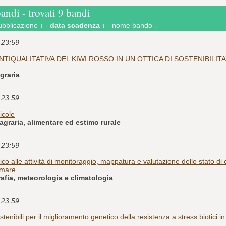
bandi - trovati 9 bandi
ubblicazione ↓
-
data scadenza ↓
-
nome bando ↓
e 23:59
TIQUALITATIVA DEL KIWI ROSSO IN UN OTTICA DI SOSTENIBILITA
graria
e 23:59
icole
graria, alimentare ed estimo rurale
e 23:59
ico alle attività di monitoraggio, mappatura e valutazione dello stato d
amare
fia, meteorologia e climatologia
e 23:59
stenibili per il miglioramento genetico della resistenza a stress biotici 