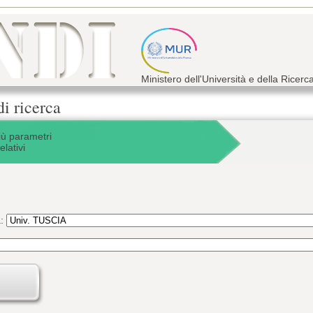
Ministero dell'Università e della Ricerc
di ricerca
iù parametri
elativi
a: