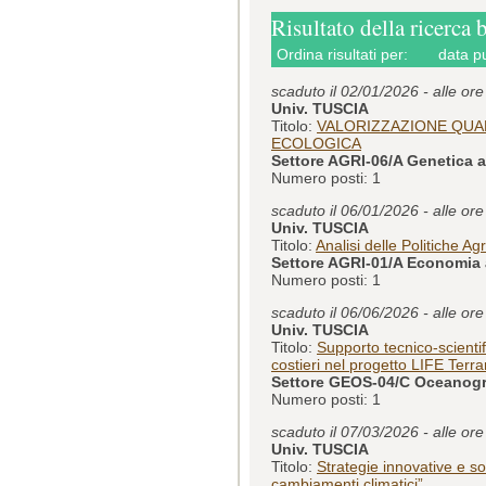
Risultato della ricerca 
Ordina risultati per:
data p
scaduto il 02/01/2026 - alle or
Univ. TUSCIA
Titolo:
VALORIZZAZIONE QUAN
ECOLOGICA
Settore AGRI-06/A Genetica a
Numero posti: 1
scaduto il 06/01/2026 - alle or
Univ. TUSCIA
Titolo:
Analisi delle Politiche Agr
Settore AGRI-01/A Economia a
Numero posti: 1
scaduto il 06/06/2026 - alle or
Univ. TUSCIA
Titolo:
Supporto tecnico-scientif
costieri nel progetto LIFE Terr
Settore GEOS-04/C Oceanogra
Numero posti: 1
scaduto il 07/03/2026 - alle or
Univ. TUSCIA
Titolo:
Strategie innovative e so
cambiamenti climatici”