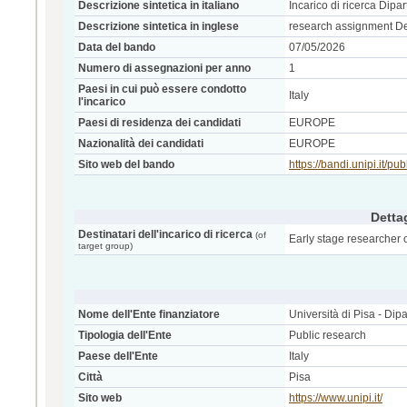
Descrizione sintetica in italiano
Incarico di ricerca Dip
Descrizione sintetica in inglese
research assignment De
Data del bando
07/05/2026
Numero di assegnazioni per anno
1
Paesi in cui può essere condotto
Italy
l'incarico
Paesi di residenza dei candidati
EUROPE
Nazionalità dei candidati
EUROPE
Sito web del bando
https://bandi.unipi.it
Dettag
Destinatari dell'incarico di ricerca
(of
Early stage researcher o
target group)
Nome dell'Ente finanziatore
Università di Pisa - Dipa
Tipologia dell'Ente
Public research
Paese dell'Ente
Italy
Città
Pisa
Sito web
https://www.unipi.it/