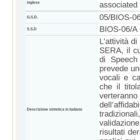
inglese
associated 
05/BIOS-0
G.S.D.
BIOS-06/A -
S.S.D
L’attività d
SERA, il cu
di Speech 
prevede uno
vocali e ca
che il tito
verterann
dell’affid
Descrizione sintetica in italiano
tradizional
validazion
risultati de