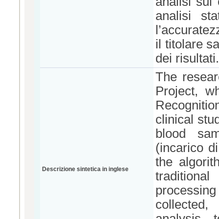
analisi sui
analisi st
l’accuratez
il titolare 
dei risultati.
The resear
Project, w
Recognitio
clinical st
blood samp
(incarico d
the algori
Descrizione sintetica in inglese
traditiona
processin
collected,
analysis 