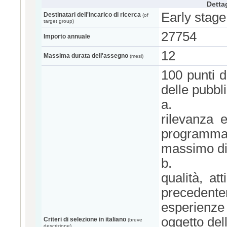
Dettag
Early stage
Destinatari dell'incarico di ricerca
(of
target group)
27754
Importo annuale
12
Massima durata dell'assegno
(mesi)
100 punti da
delle pubbli
a.
rilevanza 
programma d
massimo di 
b.
qualità, at
precedent
esperienze l
oggetto del
Criteri di selezione in italiano
(breve
descrizione)