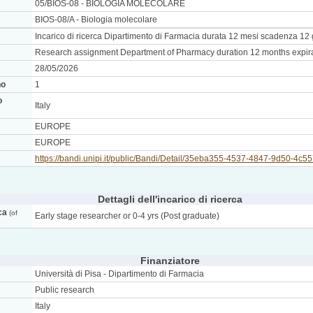
05/BIOS-08 - BIOLOGIA MOLECOLARE
BIOS-08/A - Biologia molecolare
Incarico di ricerca Dipartimento di Farmacia durata 12 mesi scadenza 12
Research assignment Department of Pharmacy duration 12 months expira
28/05/2026
no
1
o
Italy
EUROPE
EUROPE
https://bandi.unipi.it/public/Bandi/Detail/35eba355-4537-4847-9d50-4c
Dettagli dell'incarico di ricerca
ca
(of
Early stage researcher or 0-4 yrs (Post graduate)
Finanziatore
Università di Pisa - Dipartimento di Farmacia
Public research
Italy