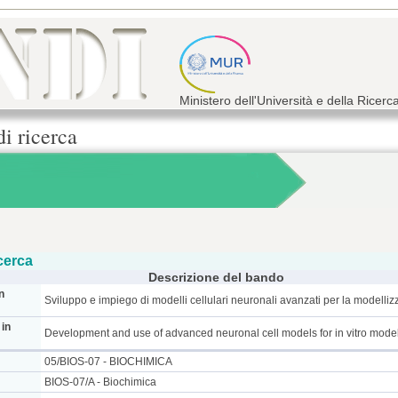
Ministero dell'Università e della Ricerc
di ricerca
cerca
Descrizione del bando
n
Sviluppo e impiego di modelli cellulari neuronali avanzati per la modelliz
 in
Development and use of advanced neuronal cell models for in vitro model
05/BIOS-07 - BIOCHIMICA
BIOS-07/A - Biochimica