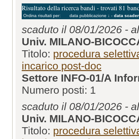
Risultato della ricerca bandi - trovati 81 ban
Ordina risultati per:
data pubblicazione ↓
-
data scaden
scaduto il 08/01/2026 - a
Univ. MILANO-BICOCC
Titolo:
procedura selettiva
incarico post-doc
Settore INFO-01/A Info
Numero posti: 1
scaduto il 08/01/2026 - a
Univ. MILANO-BICOCC
Titolo:
procedura selettiva