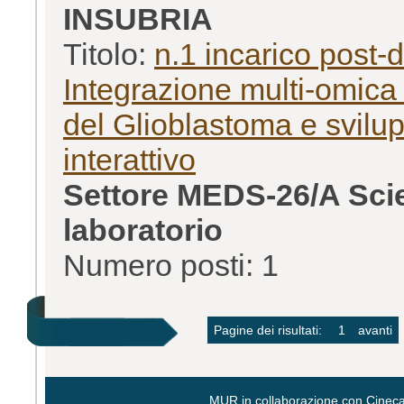
INSUBRIA
Titolo:
n.1 incarico post-
Integrazione multi-omica 
del Glioblastoma e svilup
interattivo
Settore MEDS-26/A Scie
laboratorio
Numero posti: 1
Pagine dei risultati:
1
avanti
MUR in collaborazione con
Cinec