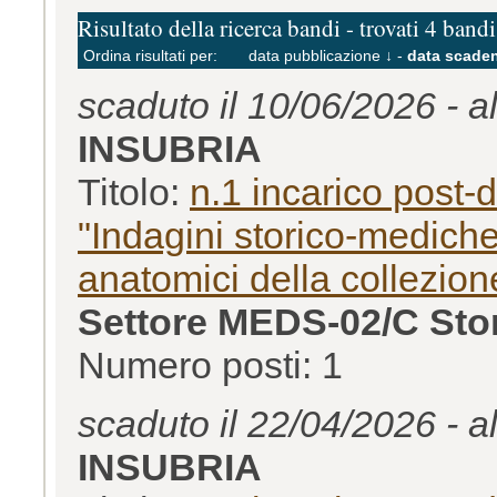
Risultato della ricerca bandi - trovati 4 bandi
Ordina risultati per:
data pubblicazione ↓
-
data scaden
scaduto il 10/06/2026 - a
INSUBRIA
Titolo:
n.1 incarico post-
"Indagini storico-mediche
anatomici della collezion
Settore MEDS-02/C Stor
Numero posti: 1
scaduto il 22/04/2026 - a
INSUBRIA