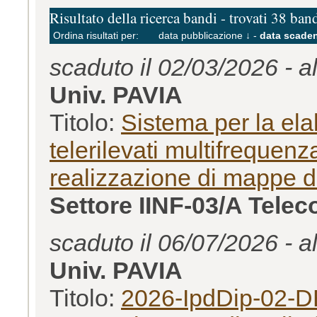
Risultato della ricerca bandi - trovati 38 ban
Ordina risultati per:
data pubblicazione ↓
-
data scaden
scaduto il 02/03/2026 - a
Univ. PAVIA
Titolo:
Sistema per la ela
telerilevati multifrequenz
realizzazione di mappe d
Settore IINF-03/A Tele
scaduto il 06/07/2026 - a
Univ. PAVIA
Titolo:
2026-IpdDip-02-DBB