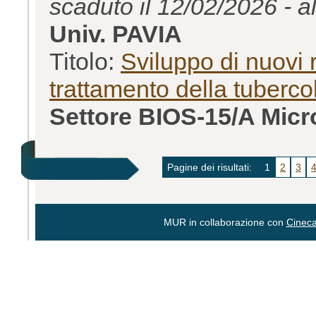
scaduto il 12/02/2026 - a
Univ. PAVIA
Titolo:
Sviluppo di nuovi r
trattamento della tubercol
Settore BIOS-15/A Micr
Pagine dei risultati:
1
2
3
MUR in collaborazione con
Cinec