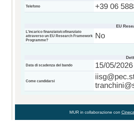
+39 06 588
Telefono
EU Rese
L'incarico finanziato/cofinanziato
No
attraverso un EU Research Framework
Programme?
Dett
15/05/2026 
Data di scadenza del bando
iisg@pec.st
Come candidarsi
tranchini@s
MUR in collaborazione con
Cinec