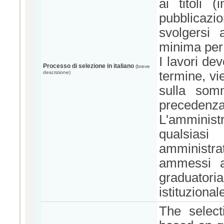
ai titoli 
pubblicazio
svolgersi 
minima per 
I lavori de
Processo di selezione in italiano
(breve
termine, vi
descrizione)
sulla som
precedenza
L'amminis
qualsiasi
amministrati
ammessi al
graduator
istituzional
The select