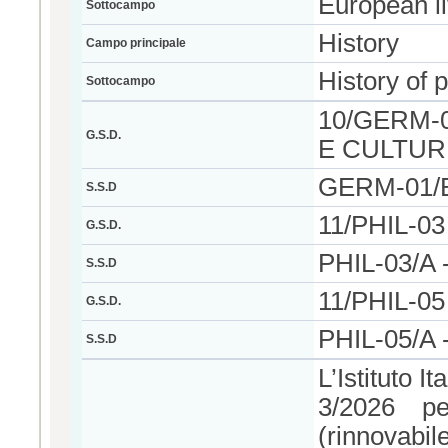
European li
Sottocampo
History
Campo principale
History of 
Sottocampo
10/GERM-0
G.S.D.
E CULTU
GERM-01/B 
S.S.D
11/PHIL-0
G.S.D.
PHIL-03/A -
S.S.D
11/PHIL-0
G.S.D.
PHIL-05/A - 
S.S.D
L’Istituto I
3/2026 p
(rinnovabi