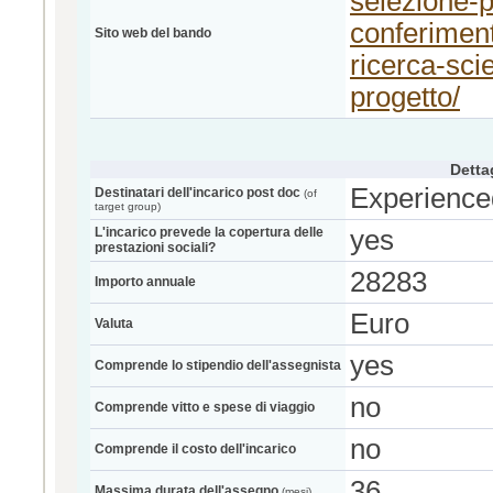
selezione-pu
conferiment
Sito web del bando
ricerca-sci
progetto/
Detta
Experience
Destinatari dell'incarico post doc
(of
target group)
L'incarico prevede la copertura delle
yes
prestazioni sociali?
28283
Importo annuale
Euro
Valuta
yes
Comprende lo stipendio dell'assegnista
no
Comprende vitto e spese di viaggio
no
Comprende il costo dell'incarico
36
Massima durata dell'assegno
(mesi)