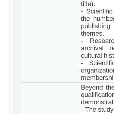
title).
- Scientif
the number,
publishing
themes.
- Researc
archival r
cultural his
- Scientif
organizat
membership 
Beyond the
qualificat
demonstrate
- The study