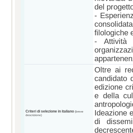
del progett
- Esperienz
consolidata
filologiche 
- Attività
organizza
appartenenza
Oltre ai req
candidato 
edizione crit
e della cul
antropolog
Ideazione e
Criteri di selezione in italiano
(breve
descrizione)
di dissemi
decrescente