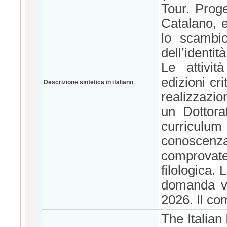
Tour. Proge
Catalano, e
lo scambio
dell’identi
Le attivit
edizioni cri
Descrizione sintetica in italiano
realizzazio
un Dottora
curriculum
conoscenza
comprovate
filologica. 
domanda va
2026. Il co
The Italian