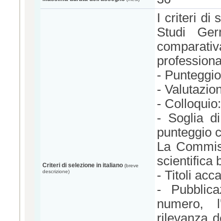
I criteri di
Studi Ger
comparati
professional
- Punteggio 
- Valutazion
- Colloquio
- Soglia d
punteggio c
La Commiss
scientifica
Criteri di selezione in italiano
(breve
- Titoli acc
descrizione)
- Pubblica
numero, l'
rilevanza d