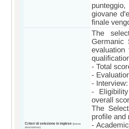
punteggio,
giovane d'e
finale vengo
The select
Germanic S
evaluation
qualificatio
- Total scor
- Evaluation
- Interview
- Eligibil
overall scor
The Select
profile and
- Academic 
Criteri di selezione in inglese
(breve
descrizione)