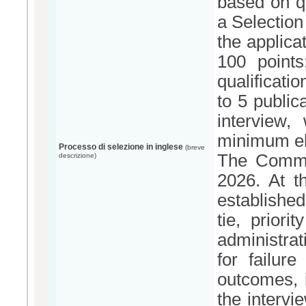
based on q
a Selection
the applica
100 point
qualificati
to 5 public
interview
minimum eli
Processo di selezione in inglese
(breve
The Commit
descrizione)
2026. At t
established
tie, prior
administrat
for failur
outcomes, i
the intervi