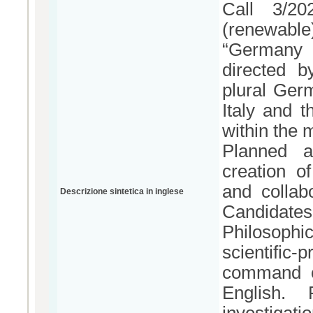
Call 3/20
(renewable
“Germany G
directed b
plural Germ
Italy and t
within the
Planned ac
creation of
and collabo
Descrizione sintetica in inglese
Candidat
Philosoph
scientific
command o
English. P