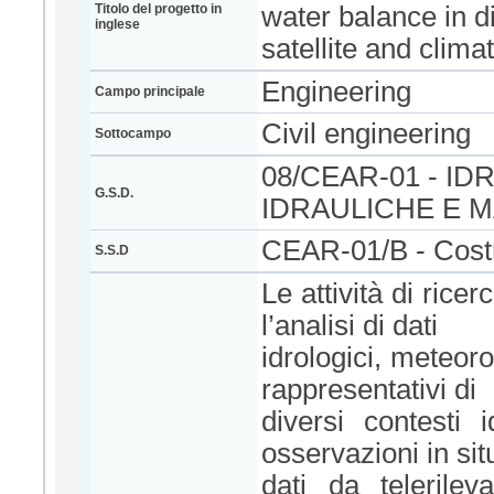
Titolo del progetto in
water balance in d
inglese
satellite and clim
Engineering
Campo principale
Civil engineering
Sottocampo
08/CEAR-01 - I
G.S.D.
IDRAULICHE E M
CEAR-01/B - Costru
S.S.D
Le attività di rice
l’analisi di dati
idrologici, meteoro
rappresentativi di
diversi contesti i
osservazioni in sit
dati da telerilev