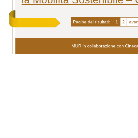
Pagine dei risultati:
1
2
avan
MUR in collaborazione con
Cinec