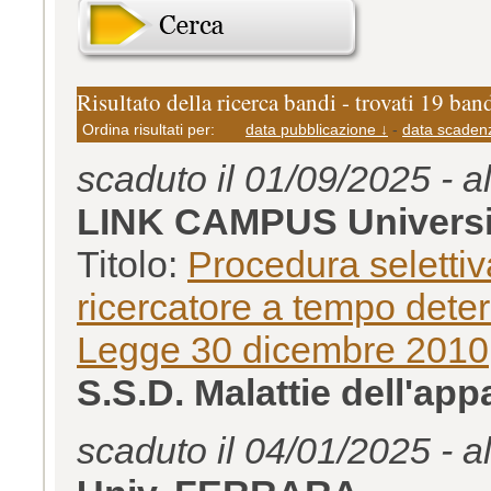
Risultato della ricerca bandi - trovati 19 ban
Ordina risultati per:
data pubblicazione ↓
-
data scaden
scaduto il 01/09/2025 - a
LINK CAMPUS Universi
Titolo:
Procedura selettiva
ricercatore a tempo determ
Legge 30 dicembre 2010
S.S.D. Malattie dell'ap
scaduto il 04/01/2025 - a