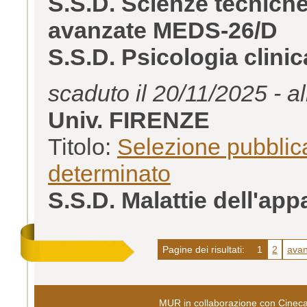
S.S.D. Scienze tecnich
avanzate MEDS-26/D
S.S.D. Psicologia clini
scaduto il 20/11/2025 - a
Univ. FIRENZE
Titolo:
Selezione pubblica
determinato
S.S.D. Malattie dell'ap
Pagine dei risultati:
1
2
avan
MUR in collaborazione con
Cinec