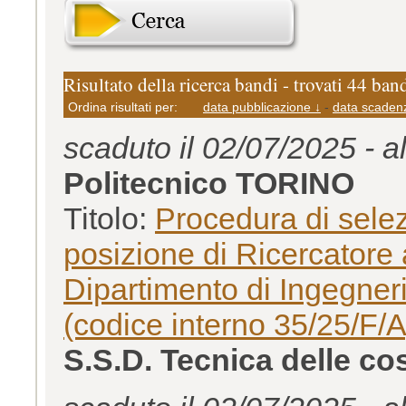
Risultato della ricerca bandi - trovati 44 ban
Ordina risultati per:
data pubblicazione ↓
-
data scaden
scaduto il 02/07/2025 - a
Politecnico TORINO
Titolo:
Procedura di selez
posizione di Ricercatore 
Dipartimento di Ingegneri
(codice interno 35/25/F/A
S.S.D. Tecnica delle c