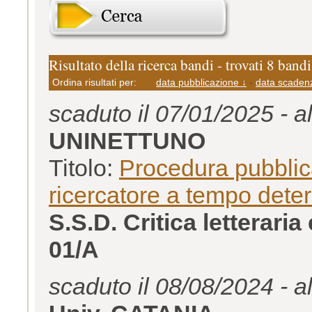
Risultato della ricerca bandi - trovati 8 bandi
Ordina risultati per:
data pubblicazione ↓
-
data scaden
scaduto il 07/01/2025 - a
UNINETTUNO
Titolo:
Procedura pubblica
ricercatore a tempo det
S.S.D. Critica letterar
01/A
scaduto il 08/08/2024 - a