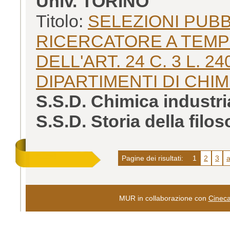
Univ. TORINO
Titolo:
SELEZIONI PUBB
RICERCATORE A TEMPO
DELL'ART. 24 C. 3 L. 2
DIPARTIMENTI DI CHIM
S.S.D. Chimica industr
S.S.D. Storia della filo
Pagine dei risultati:
1
2
3
a
MUR in collaborazione con
Cinec