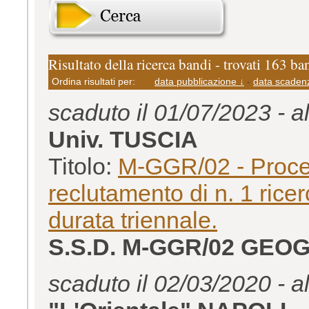
Risultato della ricerca bandi - trovati 163 ba
Ordina risultati per:
data pubblicazione ↓
-
data scaden
scaduto il 01/07/2023 - a
Univ. TUSCIA
Titolo:
M-GGR/02 - Proced
reclutamento di n. 1 rice
durata triennale.
S.S.D. M-GGR/02 GE
scaduto il 02/03/2020 - a