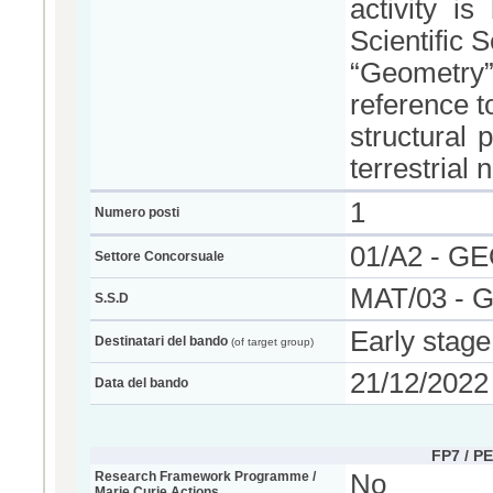
activity i
Scientific S
“Geometry
reference to
structural 
terrestrial 
1
Numero posti
01/A2 - 
Settore Concorsuale
MAT/03 -
S.S.D
Early stage
Destinatari del bando
(of target group)
21/12/2022
Data del bando
FP7 / P
Research Framework Programme /
No
Marie Curie Actions