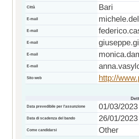
Bari
Città
michele.del
E-mail
federico.ca
E-mail
giuseppe.g
E-mail
monica.da
E-mail
anna.vasyl
E-mail
http://www.p
Sito web
Dett
01/03/2023
Data prevedibile per l'assunzione
26/01/2023 
Data di scadenza del bando
Other
Come candidarsi