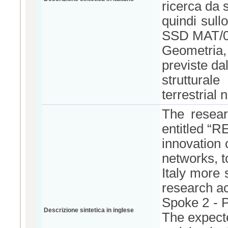
ricerca da 
quindi sull
SSD MAT/0
Geometria
previste da
struttural
terrestrial 
The resear
entitled “
innovation
networks, 
Italy more 
research act
Spoke 2 - P
Descrizione sintetica in inglese
The expect