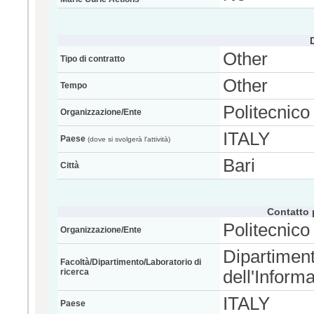
Other
Tipo di contratto
Other
Tempo
Politecnico 
Organizzazione/Ente
ITALY
Paese
(dove si svolgerà l'attività)
Bari
Città
Contatto 
Politecnico 
Organizzazione/Ente
Dipartiment
Facoltà/Dipartimento/Laboratorio di
ricerca
dell'Inform
ITALY
Paese