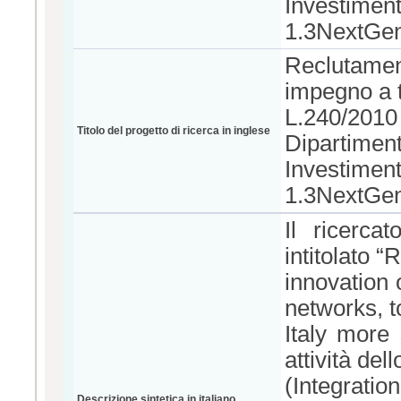
Investimen
1.3NextGe
Reclutament
impegno a te
L.240/2010 
Titolo del progetto di ricerca in inglese
Dipartimen
Investimen
1.3NextGe
Il ricerc
intitolato 
innovation
networks, 
Italy more
attività de
(Integratio
Descrizione sintetica in italiano