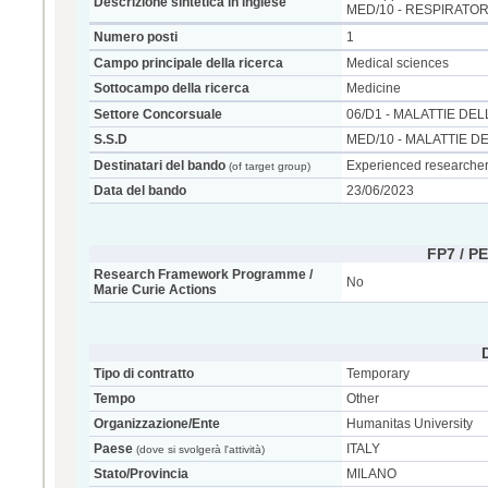
Descrizione sintetica in inglese
MED/10 - RESPIRATO
Numero posti
1
Campo principale della ricerca
Medical sciences
Sottocampo della ricerca
Medicine
Settore Concorsuale
06/D1 - MALATTIE D
S.S.D
MED/10 - MALATTIE 
Destinatari del bando
Experienced researcher 
(of target group)
Data del bando
23/06/2023
FP7 / P
Research Framework Programme /
No
Marie Curie Actions
Tipo di contratto
Temporary
Tempo
Other
Organizzazione/Ente
Humanitas University
Paese
ITALY
(dove si svolgerà l'attività)
Stato/Provincia
MILANO