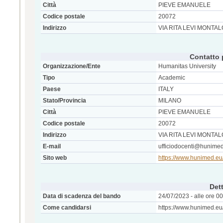
Città
PIEVE EMANUELE
Codice postale
20072
Indirizzo
VIA RITA LEVI MONTAL
Contatto 
Organizzazione/Ente
Humanitas University
Tipo
Academic
Paese
ITALY
Stato/Provincia
MILANO
Città
PIEVE EMANUELE
Codice postale
20072
Indirizzo
VIA RITA LEVI MONTAL
E-mail
ufficiodocenti@hunime
Sito web
https://www.hunimed.eu/
Dett
Data di scadenza del bando
24/07/2023 - alle ore 0
Come candidarsi
https://www.hunimed.eu/