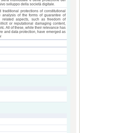
sfera individuale e della protezione dei
ivo sviluppo della società digitale.
 traditional protections of constitutional
e analysis of the forms of guarantee of
e related aspects, such as freedom of
llicit or reputational damaging content,
tc. All of these, while their relevance has
here and data protection, have emerged as
y.