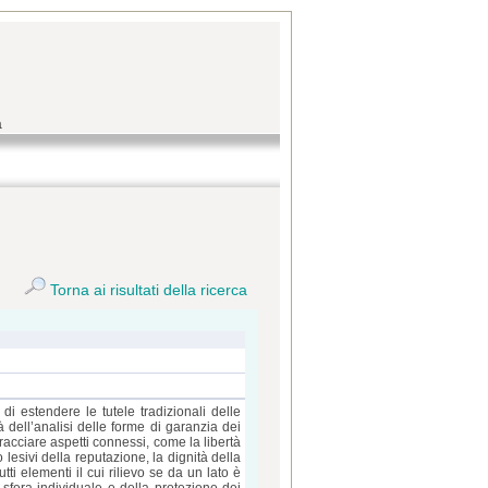
a
Torna ai risultati della ricerca
 di estendere le tutele tradizionali delle
à dell’analisi delle forme di garanzia dei
bracciare aspetti connessi, come la libertà
 o lesivi della reputazione, la dignità della
tti elementi il cui rilievo se da un lato è