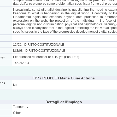
sempre stato chiaramente intrinseco nella logica della protezione della 
dati, dall’altro è emerso come problematica specifica a fronte del progress
Increasingly, constitutionalist doctrine is questioning the need to extend
freedoms to what is happening in the digital world. A centrality of th
fundamental rights that expands beyond data protection to embrac
expression on the web, the protection of the individual in the face of i
personal dignity, non-discrimination, physical and psychological security, e
always been clearly inherent in the logic of protecting the individual sp
specific issues in the face of the progressive development of digital societ
1
12/C1 - DIRITTO COSTITUZIONALE
IUS/08 - DIRITTO COSTITUZIONALE
Experienced researcher or 4-10 yrs (Post-Doc)
oup)
14/02/2024
FP7 / PEOPLE / Marie Curie Actions
e /
No
Dettagli dell'impiego
Temporary
Other