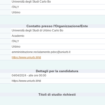
Università degli Studi Carlo Bo
ITALY
Urbino
Contatto presso l'Organizzazione/Ente
Università degli Studi di Urbino Carlo Bo
Academic
ITALY
Urbino
amministrazione.reclutamento.pdoc@uniurb.it
https://www.uniurb.it/rtd
Dettagli per la candidatura
04/04/2024 - alle ore 00:00
https://www.uniurb.it/rtd
Titoli di studio richiesti