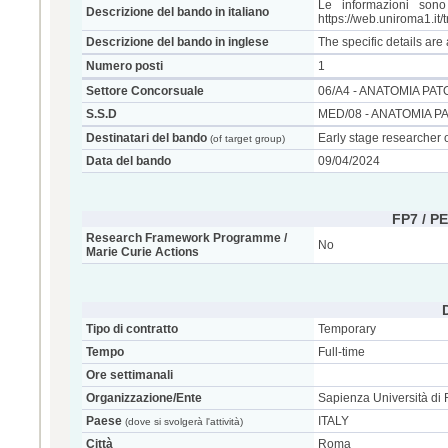
Le informazioni sono
Descrizione del bando in italiano
https://web.uniroma1.it
Descrizione del bando in inglese
The specific details are
Numero posti
1
Settore Concorsuale
06/A4 - ANATOMIA PA
S.S.D
MED/08 - ANATOMIA P
Destinatari del bando
Early stage researcher o
(of target group)
Data del bando
09/04/2024
FP7 / P
Research Framework Programme /
No
Marie Curie Actions
Tipo di contratto
Temporary
Tempo
Full-time
Ore settimanali
Organizzazione/Ente
Sapienza Università di
Paese
ITALY
(dove si svolgerà l'attività)
Città
Roma