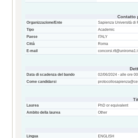
Contatto 
Organizzazione/Ente
Sapienza Università di
Tipo
Academic
Paese
ITALY
Città
Roma
E-mail
concorsi.rtt@uniroma1.i
Dett
Data di scadenza del bando
02/06/2024 - alle ore 0
Come candidarsi
protocollosapienza@cer
Ti
Laurea
PhD or equivalent
Ambito della laurea
Other
Lingua
ENGLISH