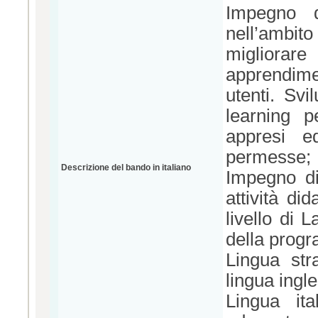
Impegno di
nell’ambito
migliorare 
apprendimen
utenti. Svi
learning p
appresi e
permesse;
Descrizione del bando in italiano
Impegno did
attività di
livello di 
della prog
Lingua str
lingua ingl
Lingua ita