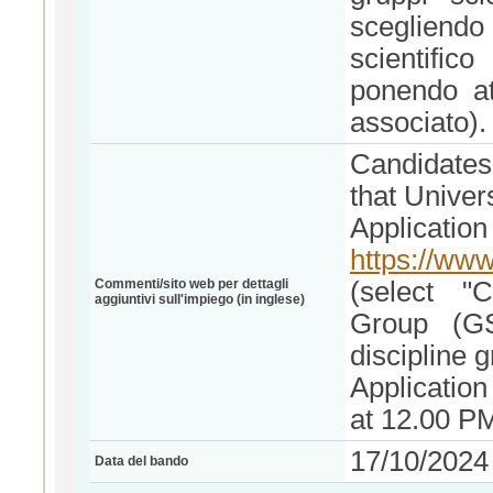
scegliendo i
scientific
ponendo at
associato).
Candidates
that Univer
Application
https://www
Commenti/sito web per dettagli
(select "C
aggiuntivi sull'impiego (in inglese)
Group (GS
discipline 
Applicatio
at 12.00 PM
17/10/2024
Data del bando