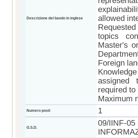
representa
explainab
allowed int
Descrizione del bando in inglese
Requested t
topics con
Master's o
Department
Foreign lan
Knowledge o
assigned 
required to 
Maximum nu
1
Numero posti
09/IINF-0
G.S.D.
INFORMAZ