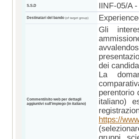
IINF-05/A -
S.S.D
Experience
Destinatari del bando
(of target group)
Gli inter
ammissio
avvalendo
presentazi
dei candidat
La doman
comparativ
perentorio 
Commenti/sito web per dettagli
italiano) 
aggiuntivi sull'impiego (in italiano)
registrazion
https://www
(seleziona
gruppi sci