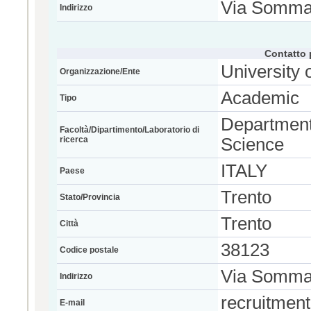
Via Sommar
Indirizzo
Contatto 
University 
Organizzazione/Ente
Academic
Tipo
Department
Facoltà/Dipartimento/Laboratorio di
ricerca
Science
ITALY
Paese
Trento
Stato/Provincia
Trento
Città
38123
Codice postale
Via Sommar
Indirizzo
recruitment
E-mail