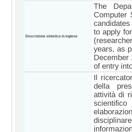
The Depar
Computer S
candidates
to apply fo
Descrizione sintetica in inglese
(researcher
years, as p
December 20
of entry in
Il ricerca
della pre
attività di
scientifi
elaborazion
disciplinar
informazion