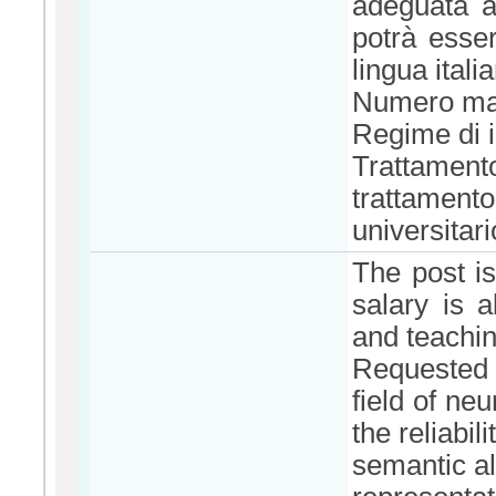
adeguata ai
potrà esser
lingua itali
Numero mas
Regime di 
Trattame
trattamen
universitar
The post is
salary is 
and teachin
Requested r
field of ne
the reliabi
semantic a