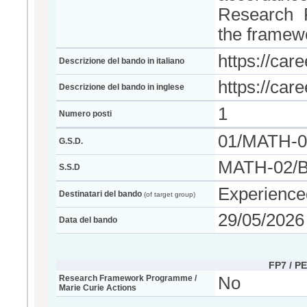
Research F
the framew
https://caree
Descrizione del bando in italiano
https://caree
Descrizione del bando in inglese
1
Numero posti
01/MATH-
G.S.D.
MATH-02/B
S.S.D
Experience
Destinatari del bando
(of target group)
29/05/2026
Data del bando
FP7 / P
Research Framework Programme /
No
Marie Curie Actions