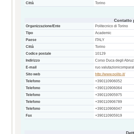
Città
Torino
Contatto 
Organizzazione/Ente
Politecnico di Torino
Tipo
Academic
Paese
ITALY
Città
Torino
Codice postale
10129
Indirizzo
Corso Duca degli Abruzz
E-mail
ruo.valutazionicomparat
Sito web
http://www.polito.it/
Telefono
+390110906052
Telefono
+390110906064
Telefono
+390110905975
Telefono
+390110906789
Telefono
+390110906047
Fax
+390110905919
Dett