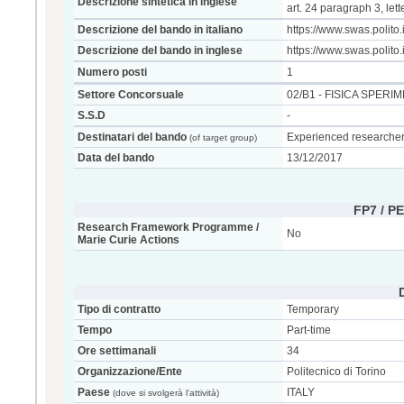
Descrizione sintetica in inglese
art. 24 paragraph 3, lett
Descrizione del bando in italiano
https://www.swas.polit
Descrizione del bando in inglese
https://www.swas.polit
Numero posti
1
Settore Concorsuale
02/B1 - FISICA SPER
S.S.D
-
Destinatari del bando
Experienced researcher 
(of target group)
Data del bando
13/12/2017
FP7 / P
Research Framework Programme /
No
Marie Curie Actions
Tipo di contratto
Temporary
Tempo
Part-time
Ore settimanali
34
Organizzazione/Ente
Politecnico di Torino
Paese
ITALY
(dove si svolgerà l'attività)