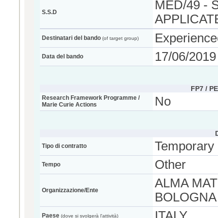
MED/49 -
S.S.D
APPLICAT
Experience
Destinatari del bando
(of target group)
17/06/2019
Data del bando
FP7 / P
Research Framework Programme /
No
Marie Curie Actions
Temporary
Tipo di contratto
Other
Tempo
ALMA MAT
Organizzazione/Ente
BOLOGNA
ITALY
Paese
(dove si svolgerà l'attività)