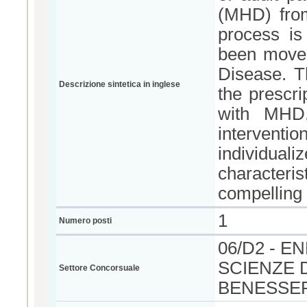
(MHD) from
process is
been moved
Disease. T
Descrizione sintetica in inglese
the prescri
with MHD,
interventi
individuali
characteri
compelling 
1
Numero posti
06/D2 - 
SCIENZE 
Settore Concorsuale
BENESSE