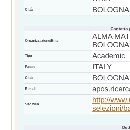
BOLOGNA
Città
Contatto 
ALMA MAT
Organizzazione/Ente
BOLOGNA
Academic
Tipo
ITALY
Paese
BOLOGNA
Città
apos.ricer
E-mail
http://www.
Sito web
selezioni/b
Dett