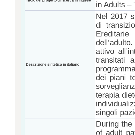
Titolo del progetto di ricerca in inglese
in Adults –
Nel 2017 s
di transiz
Ereditari
dell’adult
attivo all’
transitati
Descrizione sintetica in italiano
programma 
dei piani t
sorveglian
terapia diet
individuali
singoli pazie
During the 
of adult p