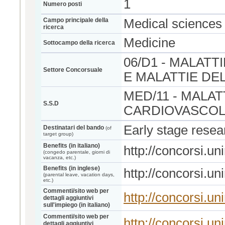
1
Numero posti
Campo principale della
Medical sciences
ricerca
Medicine
Sottocampo della ricerca
06/D1 - MALAT
Settore Concorsuale
E MALATTIE DE
MED/11 - MALA
S.S.D
CARDIOVASCO
Early stage resea
Destinatari del bando
(of
target group)
Benefits (in italiano)
http://concorsi.u
(congedo parentale, giorni di
vacanza, etc.)
Benefits (in inglese)
http://concorsi.u
(parental leave, vacation days,
etc.)
Commenti/sito web per
http://concorsi.u
dettagli aggiuntivi
sull'impiego (in italiano)
Commenti/sito web per
http://concorsi.u
dettagli aggiuntivi