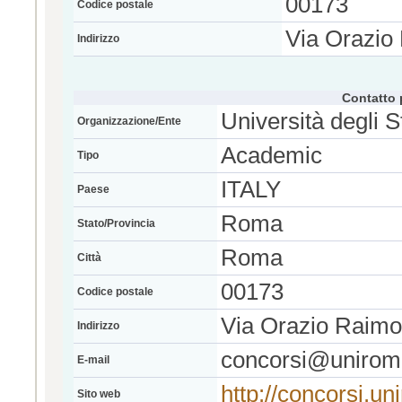
00173
Codice postale
Via Orazio
Indirizzo
Contatto 
Università degli 
Organizzazione/Ente
Academic
Tipo
ITALY
Paese
Roma
Stato/Provincia
Roma
Città
00173
Codice postale
Via Orazio Raimo
Indirizzo
concorsi@uniroma
E-mail
http://concorsi.u
Sito web