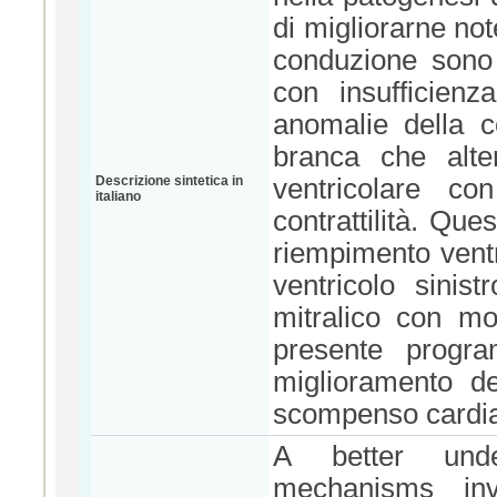
di migliorarne no
conduzione sono
con insufficien
anomalie della c
branca che alte
Descrizione sintetica in
ventricolare co
italiano
contrattilità. Que
riempimento ventri
ventricolo sinis
mitralico con mo
presente progr
miglioramento del
scompenso cardi
A better under
mechanisms inv