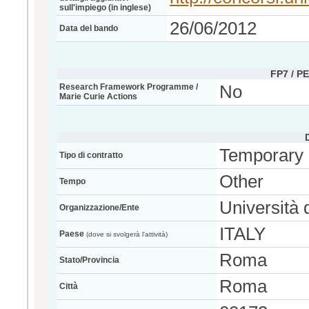
sull'impiego (in inglese)
26/06/2012
Data del bando
FP7 / P
Research Framework Programme /
No
Marie Curie Actions
Temporary
Tipo di contratto
Other
Tempo
Università 
Organizzazione/Ente
ITALY
Paese
(dove si svolgerà l'attività)
Roma
Stato/Provincia
Roma
Città