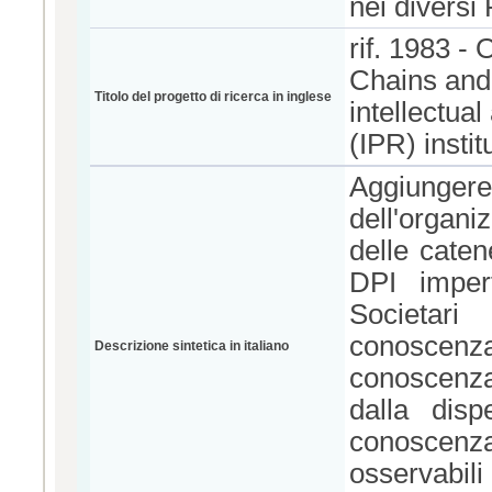
nei diversi
rif. 1983 -
Chains and 
Titolo del progetto di ricerca in inglese
intellectua
(IPR) insti
Aggiung
dell'organ
delle cate
DPI imperf
Societar
conoscenz
Descrizione sintetica in italiano
conoscenza 
dalla disp
conoscenza 
osservabili