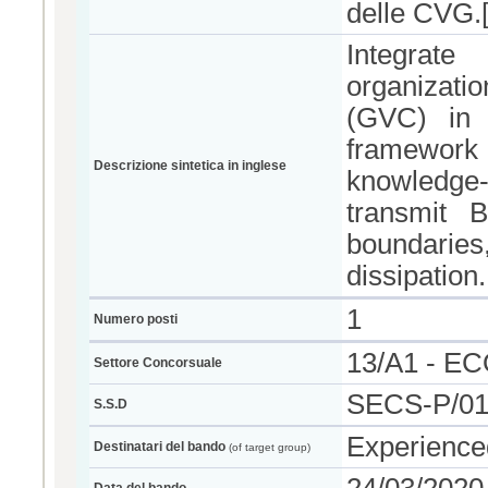
delle CVG.[.
Integrate
organizatio
(GVC) in 
framewor
Descrizione sintetica in inglese
knowledge-
transmit B
boundaries,
dissipation.
1
Numero posti
13/A1 - E
Settore Concorsuale
SECS-P/01
S.S.D
Experience
Destinatari del bando
(of target group)