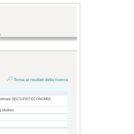
a
Torna ai risultati della ricerca
disciplinare SECS-P/07 ECONOMIA
g studies