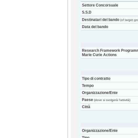
Settore Concorsuale
S.S.D
Destinatari del bando
(of target gr
Data del bando
Research Framework Programm
Marie Curie Actions
Tipo di contratto
Tempo
Organizzazione/Ente
Paese
(dove si svolgerà l'attività)
Città
Organizzazione/Ente
Tipo