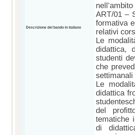
nell’ambit
ART/01 – St
formativa e
Descrizione del bando in italiano
relativi cors
Le modalità
didattica, 
studenti d
che prevede
settimanali
Le modalit
didattica fr
studentesch
del profit
tematiche i
di didatt