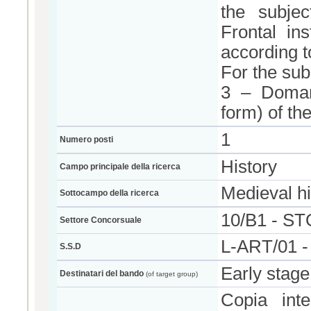
the subjec
Frontal in
according t
For the sub
3 – Doman
form) of t
1
Numero posti
History
Campo principale della ricerca
Medieval hi
Sottocampo della ricerca
10/B1 - S
Settore Concorsuale
L-ART/01 
S.S.D
Early stage
Destinatari del bando
(of target group)
Copia int