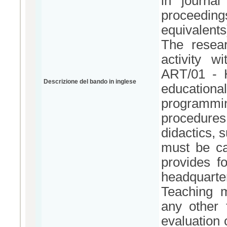
in journal
proceeding
equivalents
The resear
activity wi
ART/01 - H
Descrizione del bando in inglese
education
programmi
procedures 
didactics, 
must be ca
provides f
headquarte
Teaching m
any other 
evaluation 