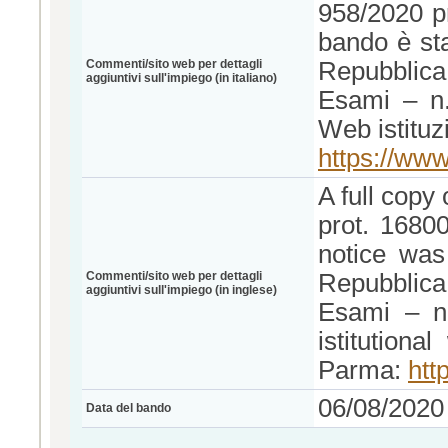
958/2020 pr
bando è sta
Commenti/sito web per dettagli
Repubblica 
aggiuntivi sull'impiego (in italiano)
Esami – n.
Web istituz
https://www
A full copy
prot. 1680
notice was
Commenti/sito web per dettagli
Repubblica 
aggiuntivi sull'impiego (in inglese)
Esami – no
istitutiona
Parma:
htt
06/08/2020
Data del bando