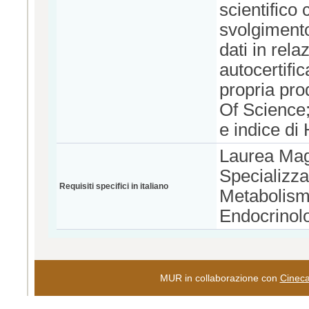
scientifico
svolgimento 
dati in rela
autocertifica
propria pr
Of Science;
e indice di
Laurea Magi
Specializza
Requisiti specifici in italiano
Metabolismo
Endocrinolog
MUR in collaborazione con
Cinec