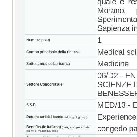
quale è re
Morano, 
Sperimenta
Sapienza i
1
Numero posti
Medical sc
Campo principale della ricerca
Medicine
Sottocampo della ricerca
06/D2 - 
SCIENZE 
Settore Concorsuale
BENESSE
MED/13 -
S.S.D
Experience
Destinatari del bando
(of target group)
congedo pa
Benefits (in italiano)
(congedo parentale,
giorni di vacanza, etc.)