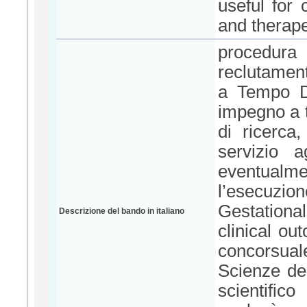
useful for
and therap
procedura d
reclutament
a Tempo De
impegno a t
di ricerca,
servizio a
eventualmen
l’esecuzi
Gestationa
Descrizione del bando in italiano
clinical ou
concorsua
Scienze de
scientific