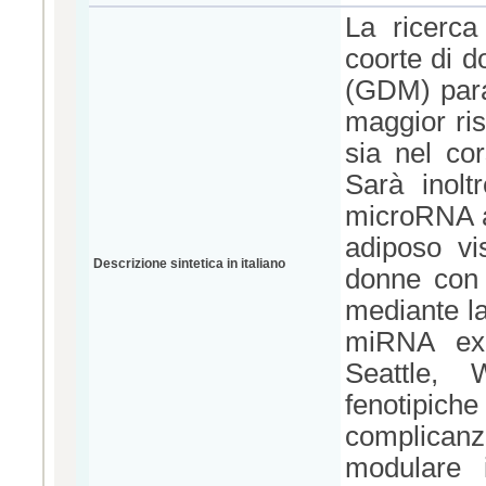
La ricerca 
coorte di d
(GDM) param
maggior ris
sia nel co
Sarà inolt
microRNA a 
adiposo vi
Descrizione sintetica in italiano
donne con 
mediante l
miRNA exp
Seattle, 
fenotipiche
complican
modulare i