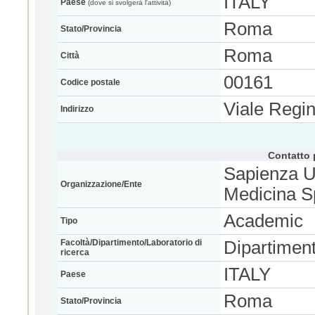
ITALY
Paese
(dove si svolgerà l'attività)
Roma
Stato/Provincia
Roma
Città
00161
Codice postale
Viale Regi
Indirizzo
Contatto 
Sapienza U
Organizzazione/Ente
Medicina S
Academic
Tipo
Facoltà/Dipartimento/Laboratorio di
Dipartimen
ricerca
ITALY
Paese
Roma
Stato/Provincia