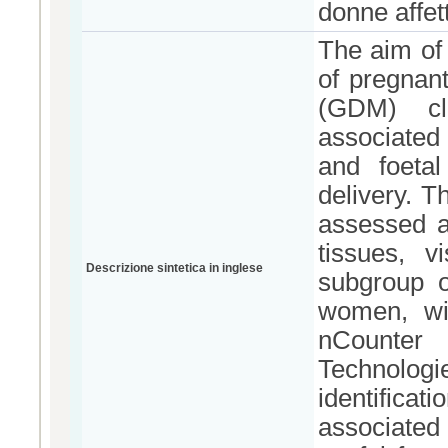
donne affe
The aim of 
of pregnan
(GDM) cli
associated 
and foeta
delivery. T
assessed a
tissues, 
Descrizione sintetica in inglese
subgroup o
women, wit
nCounte
Technolo
identificati
associated