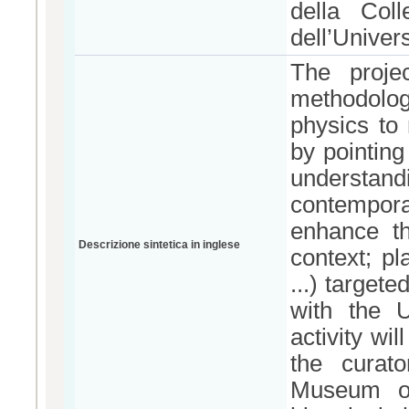
della Coll
dell’Univers
The proje
methodologi
physics to
by pointing
understandi
contemporar
enhance th
Descrizione sintetica in inglese
context; pl
...) targete
with the 
activity wi
the curato
Museum of