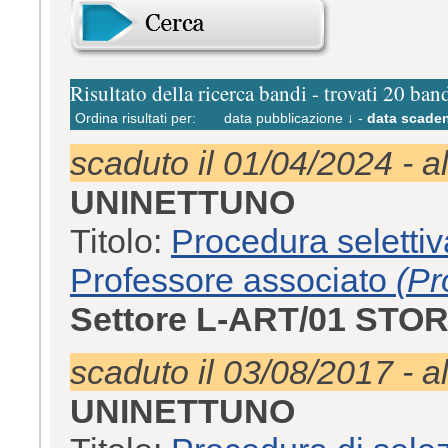
Risultato della ricerca bandi - trovati 20 ban
Ordina risultati per:
data pubblicazione ↓
-
data scaden
scaduto il 01/04/2024 - a
UNINETTUNO
Titolo:
Procedura selettiv
Professore associato
(Pr
Settore L-ART/01 ST
scaduto il 03/08/2017 - a
UNINETTUNO