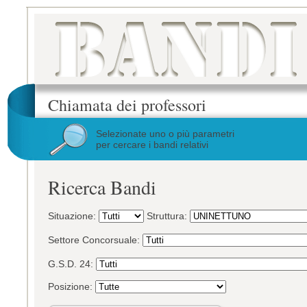
Chiamata dei professori
Selezionate uno o più parametri
per cercare i bandi relativi
Ricerca Bandi
Situazione:
Struttura:
Settore Concorsuale:
G.S.D. 24:
Posizione: