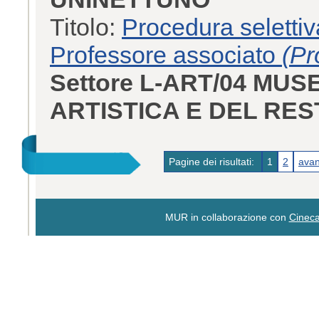
Titolo:
Procedura selettiv
Professore associato
(Pr
Settore L-ART/04 MUS
ARTISTICA E DEL RE
Pagine dei risultati:
1
2
avan
MUR in collaborazione con
Cinec