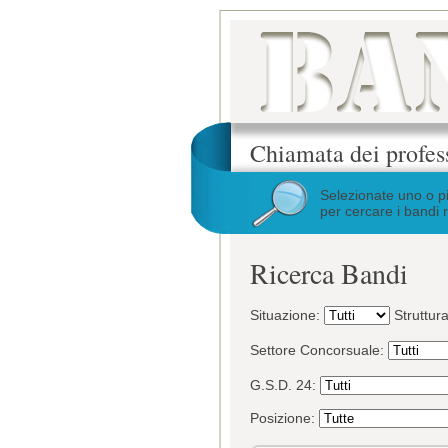
Chiamata dei profes
Selezionate uno o p
per cercare i bandi r
Ricerca Bandi
Situazione:
Struttur
Settore Concorsuale:
G.S.D. 24:
Posizione: