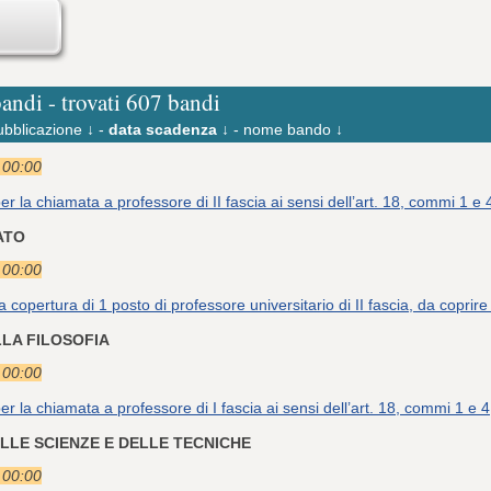
bandi - trovati 607 bandi
ubblicazione ↓
-
data scadenza ↓
-
nome bando ↓
e 00:00
er la chiamata a professore di II fascia ai sensi dell’art. 18, commi 1 
VATO
e 00:00
a copertura di 1 posto di professore universitario di II fascia, da copr
ELLA FILOSOFIA
e 00:00
er la chiamata a professore di I fascia ai sensi dell’art. 18, commi 1 
ELLE SCIENZE E DELLE TECNICHE
e 00:00