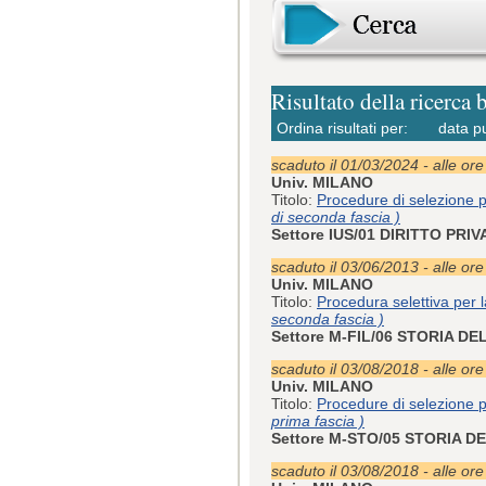
Risultato della ricerca 
Ordina risultati per:
data p
scaduto il 01/03/2024 - alle or
Univ. MILANO
Titolo:
Procedure di selezione p
di seconda fascia )
Settore IUS/01 DIRITTO PRI
scaduto il 03/06/2013 - alle or
Univ. MILANO
Titolo:
Procedura selettiva per l
seconda fascia )
Settore M-FIL/06 STORIA D
scaduto il 03/08/2018 - alle or
Univ. MILANO
Titolo:
Procedure di selezione p
prima fascia )
Settore M-STO/05 STORIA D
scaduto il 03/08/2018 - alle or