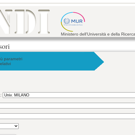
Ministero dell'Università e della Ricerc
sori
iù parametri
elativi
a: