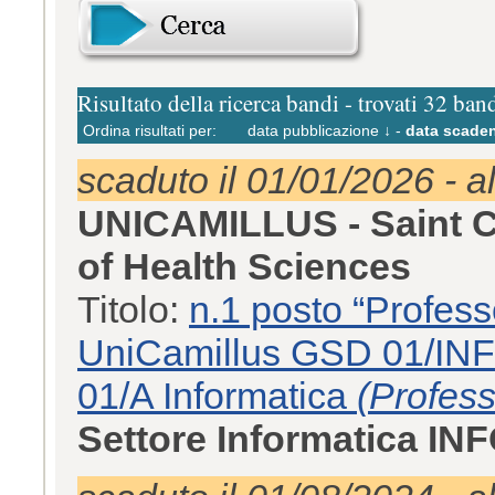
Risultato della ricerca bandi - trovati 32 ban
Ordina risultati per:
data pubblicazione ↓
-
data scaden
scaduto il 01/01/2026 - a
UNICAMILLUS - Saint Ca
of Health Sciences
Titolo:
n.1 posto “Profess
UniCamillus GSD 01/INF
01/A Informatica
(Profess
Settore Informatica IN