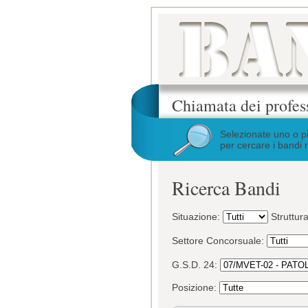
Chiamata dei profes
Selezionate uno o p
per cercare i bandi r
Ricerca Bandi
Situazione:
Struttur
Settore Concorsuale:
G.S.D. 24:
Posizione: