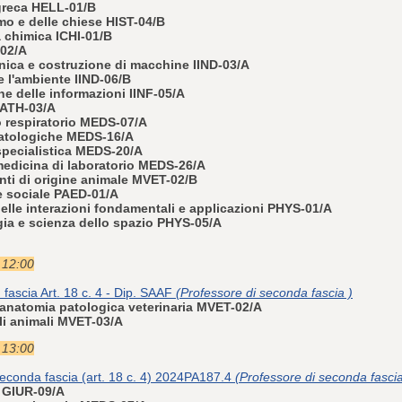
 greca HELL-01/B
imo e delle chiese HIST-04/B
a chimica ICHI-01/B
-02/A
nica e costruzione di macchine IIND-03/A
 e l'ambiente IIND-06/B
ne delle informazioni IINF-05/A
MATH-03/A
to respiratorio MEDS-07/A
matologiche MEDS-16/A
 specialistica MEDS-20/A
medicina di laboratorio MEDS-26/A
enti di origine animale MVET-02/B
e sociale PAED-01/A
delle interazioni fondamentali e applicazioni PHYS-01/A
gia e scienza dello spazio PHYS-05/A
e 12:00
I fascia Art. 18 c. 4 - Dip. SAAF
(Professore di seconda fascia )
 anatomia patologica veterinaria MVET-02/A
gli animali MVET-03/A
e 13:00
 seconda fascia (art. 18 c. 4) 2024PA187.4
(Professore di seconda fascia
e GIUR-09/A