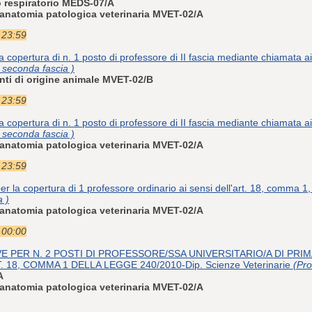
to respiratorio MEDS-07/A
 anatomia patologica veterinaria MVET-02/A
e 23:59
a copertura di n. 1 posto di professore di II fascia mediante chiamata ai
 seconda fascia )
enti di origine animale MVET-02/B
e 23:59
a copertura di n. 1 posto di professore di II fascia mediante chiamata ai
 seconda fascia )
 anatomia patologica veterinaria MVET-02/A
e 23:59
er la copertura di 1 professore ordinario ai sensi dell'art. 18, comma
a )
 anatomia patologica veterinaria MVET-02/A
e 00:00
 PER N. 2 POSTI DI PROFESSORE/SSA UNIVERSITARIO/A DI PRI
. 18, COMMA 1 DELLA LEGGE 240/2010-Dip. Scienze Veterinarie
(Pro
A
 anatomia patologica veterinaria MVET-02/A