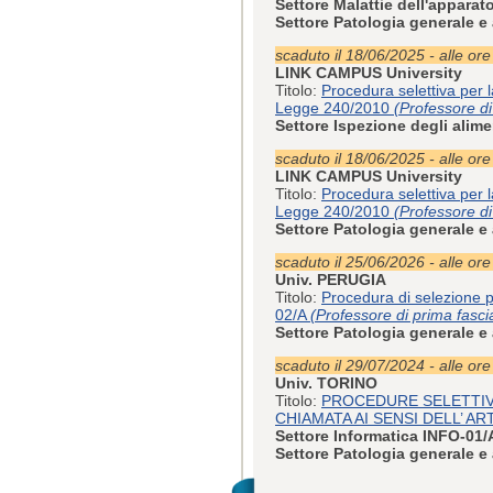
Settore Malattie dell'appara
Settore Patologia generale e
scaduto il 18/06/2025 - alle or
LINK CAMPUS University
Titolo:
Procedura selettiva per l
Legge 240/2010
(Professore di
Settore Ispezione degli alim
scaduto il 18/06/2025 - alle or
LINK CAMPUS University
Titolo:
Procedura selettiva per l
Legge 240/2010
(Professore di
Settore Patologia generale e
scaduto il 25/06/2026 - alle or
Univ. PERUGIA
Titolo:
Procedura di selezione p
02/A
(Professore di prima fasci
Settore Patologia generale e
scaduto il 29/07/2024 - alle or
Univ. TORINO
Titolo:
PROCEDURE SELETTIVE
CHIAMATA AI SENSI DELL’ ART
Settore Informatica INFO-01/
Settore Patologia generale e