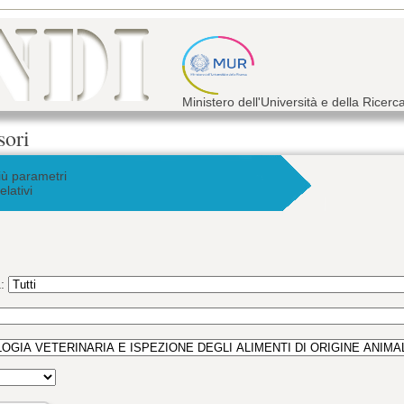
Ministero dell'Università e della Ricerc
sori
iù parametri
elativi
a: