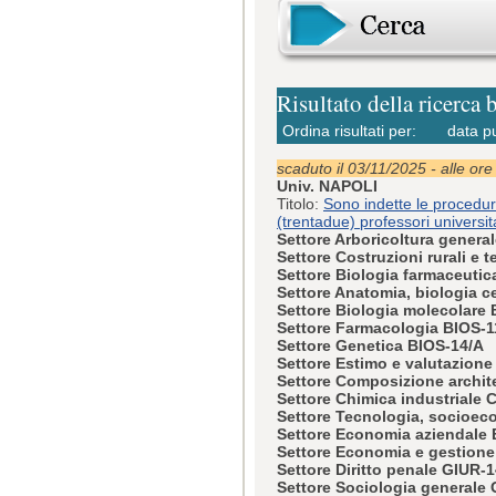
Risultato della ricerca 
Ordina risultati per:
data p
scaduto il 03/11/2025 - alle ore
Univ. NAPOLI
Titolo:
Sono indette le procedur
(trentadue) professori universi
Settore Arboricoltura general
Settore Costruzioni rurali e t
Settore Biologia farmaceutic
Settore Anatomia, biologia c
Settore Biologia molecolare
Settore Farmacologia BIOS-1
Settore Genetica BIOS-14/A
Settore Estimo e valutazion
Settore Composizione archit
Settore Chimica industriale
Settore Tecnologia, socioeco
Settore Economia aziendale
Settore Economia e gestione
Settore Diritto penale GIUR-
Settore Sociologia generale