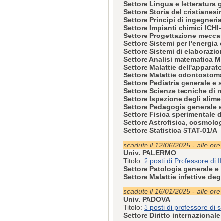
Settore Lingua e letteratura
Settore Storia del cristianes
Settore Principi di ingegneri
Settore Impianti chimici ICHI
Settore Progettazione mecca
Settore Sistemi per l'energia
Settore Sistemi di elaborazio
Settore Analisi matematica 
Settore Malattie dell'appara
Settore Malattie odontosto
Settore Pediatria generale e
Settore Scienze tecniche di 
Settore Ispezione degli alim
Settore Pedagogia generale 
Settore Fisica sperimentale 
Settore Astrofisica, cosmolo
Settore Statistica STAT-01/A
scaduto il 12/06/2025 - alle or
Univ. PALERMO
Titolo:
2 posti di Professore di I
Settore Patologia generale e
Settore Malattie infettive de
scaduto il 16/01/2025 - alle or
Univ. PADOVA
Titolo:
3 posti di professore di
Settore Diritto internazional