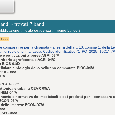
bandi - trovati 7 bandi
ubblicazione ↓
-
data scadenza ↓
-
nome bando ↓
 12:00
e comparative per la chiamata - ai sensi dell’art. 18, comma 1, della L
tari di ruolo di prima fascia. Codice identificativo (1_PO_2025_18C1).
(P
e e coltivazioni arboree AGRI-03/A
erritorio agroforestale AGRI-04/C
a BIOS-01/D
ellulare e biologia dello sviluppo comparate BIOS-04/A
 BIOS-08/A
1/A
e CEAR-03/C
ettonica e urbana CEAR-09/A
 CHEM-04/A
nomia e normativa dei medicinali e dei prodotti per il benessere 
 ECON-06/A
 delle imprese ECON-07/A
14/A
 GSPS-05/A