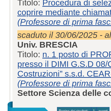
Titolo:
Procedura di selez
coprire mediante chia
(Professore di prima fasc
scaduto il 30/06/2025 - a
Univ. BRESCIA
Titolo:
n. 1 posto di P
presso il DIMI G.S.D 08
Costruzioni” s.s.d. CEAR
(Professore di prima fasc
Settore Scienza delle 
Pagine dei risultati:
1
avanti