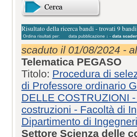
Risultato della ricerca bandi - trovati 9 bandi
Ordina risultati per:
data pubblicazione ↓
-
data scaden
scaduto il 01/08/2024 - a
Telematica PEGASO
Titolo:
Procedura di selez
di Professore ordinari
DELLE COSTRUZIONI - S
costruzioni - Facoltà di I
Dipartimento di Ingegner
Settore Scienza delle 