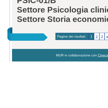
PSIC-01/B
Settore Psicologia clin
Settore Storia econom
Pagine dei risultati:
1
2
3
a
MUR in collaborazione con
Cinec