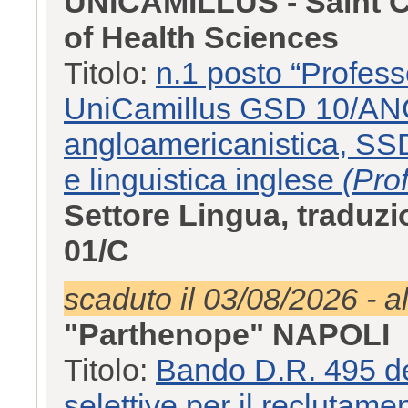
UNICAMILLUS - Saint Ca
of Health Sciences
Titolo:
n.1 posto “Profess
UniCamillus GSD 10/ANG
angloamericanistica, SS
e linguistica inglese
(Pro
Settore Lingua, traduzi
01/C
scaduto il 03/08/2026 - a
"Parthenope" NAPOLI
Titolo:
Bando D.R. 495 de
selettive per il reclutamen