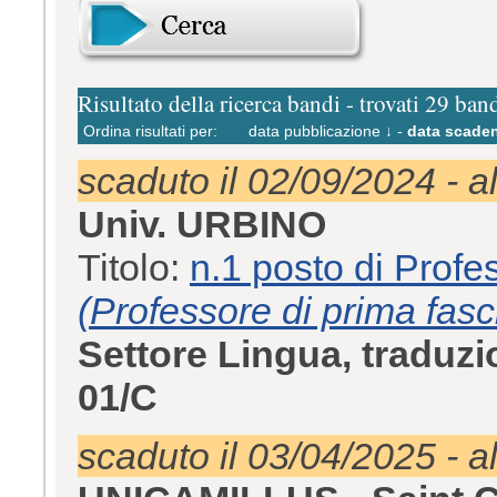
Risultato della ricerca bandi - trovati 29 ban
Ordina risultati per:
data pubblicazione ↓
-
data scaden
scaduto il 02/09/2024 - a
Univ. URBINO
Titolo:
n.1 posto di Profe
(Professore di prima fasc
Settore Lingua, traduzi
01/C
scaduto il 03/04/2025 - a