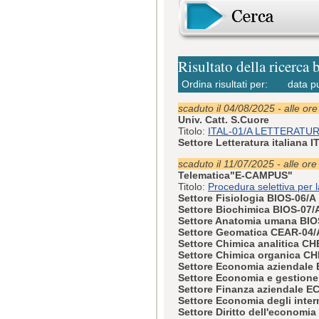
Risultato della ricerca 
Ordina risultati per:
data p
scaduto il 04/08/2025 - alle or
Univ. Catt. S.Cuore
Titolo:
ITAL-01/A LETTERATUR
Settore Letteratura italiana 
scaduto il 11/07/2025 - alle ore
Telematica"E-CAMPUS"
Titolo:
Procedura selettiva per l
Settore Fisiologia BIOS-06/A
Settore Biochimica BIOS-07/
Settore Anatomia umana BIO
Settore Geomatica CEAR-04/
Settore Chimica analitica C
Settore Chimica organica C
Settore Economia aziendale
Settore Economia e gestione
Settore Finanza aziendale E
Settore Economia degli inter
Settore Diritto dell'economi