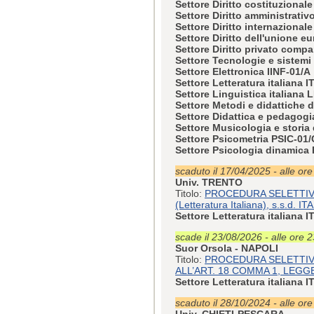
Settore Diritto costituzional
Settore Diritto amministrati
Settore Diritto internazional
Settore Diritto dell'unione 
Settore Diritto privato comp
Settore Tecnologie e sistemi 
Settore Elettronica IINF-01/A
Settore Letteratura italiana 
Settore Linguistica italiana L
Settore Metodi e didattiche d
Settore Didattica e pedagog
Settore Musicologia e stori
Settore Psicometria PSIC-01/
Settore Psicologia dinamica
scaduto il 17/04/2025 - alle or
Univ. TRENTO
Titolo:
PROCEDURA SELETTIVA 
(Letteratura Italiana), s.s.d. I
Settore Letteratura italiana 
scade il 23/08/2026 - alle ore 
Suor Orsola - NAPOLI
Titolo:
PROCEDURA SELETTIVA
ALL’ART. 18 COMMA 1, LEGGE
Settore Letteratura italiana 
scaduto il 28/10/2024 - alle or
Univ. CHIETI-PESCARA