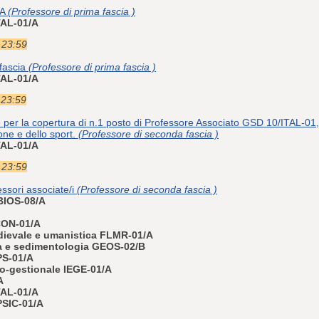
NA
(Professore di prima fascia )
ITAL-01/A
e 23:59
 fascia
(Professore di prima fascia )
ITAL-01/A
 23:59
 per la copertura di n.1 posto di Professore Associato GSD 10/ITAL-01,
ne e dello sport.
(Professore di seconda fascia )
ITAL-01/A
e 23:59
ssori associate/i
(Professore di seconda fascia )
 BIOS-08/A
CON-01/A
edievale e umanistica FLMR-01/A
ca e sedimentologia GEOS-02/B
PS-01/A
o-gestionale IEGE-01/A
A
ITAL-01/A
PSIC-01/A