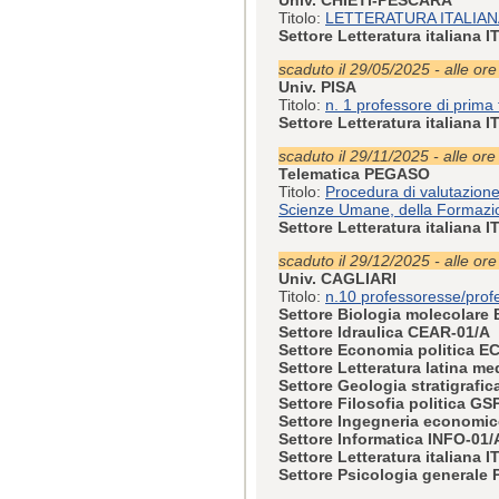
Titolo:
LETTERATURA ITALIA
Settore Letteratura italiana 
scaduto il 29/05/2025 - alle or
Univ. PISA
Titolo:
n. 1 professore di prima
Settore Letteratura italiana 
scaduto il 29/11/2025 - alle ore
Telematica PEGASO
Titolo:
Procedura di valutazione
Scienze Umane, della Formazio
Settore Letteratura italiana 
scaduto il 29/12/2025 - alle or
Univ. CAGLIARI
Titolo:
n.10 professoresse/profe
Settore Biologia molecolare
Settore Idraulica CEAR-01/A
Settore Economia politica E
Settore Letteratura latina m
Settore Geologia stratigrafi
Settore Filosofia politica GS
Settore Ingegneria economic
Settore Informatica INFO-01/
Settore Letteratura italiana 
Settore Psicologia generale 