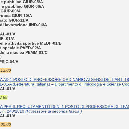
e e pubblico GIUR-05/A
vo e pubblico GIUR-06/A
e GIUR-09/A
europea GIUR-10/A
arato GIUR-11/A
di lavorazione IIND-04/A
ITAL-01/A
IFI-01/A
elle attività sportive MEDF-01/B
ia speciale PAED-02/A
a della musica PEMM-01/C
C
 PSIC-04/A
e 12:00
AD 1 POSTO DI PROFESSORE ORDINARIO AI SENSI DELL’ART. 18 L. 
TAL-01/A (Letteratura Italiana) – Dipartimento di Psicologia e Scienze Co
ITAL-01/A
23:59
 PER IL RECLUTAMENTO DI N. 1 POSTO DI PROFESSORE DI II FA
 n. 240/2010
(Professore di seconda fascia )
ITAL-01/A
e 00:00