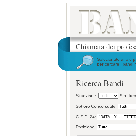
Chiamata dei profes
Selezionate uno o p
per cercare i bandi r
Ricerca Bandi
Situazione:
Struttur
Settore Concorsuale:
G.S.D. 24:
Posizione: