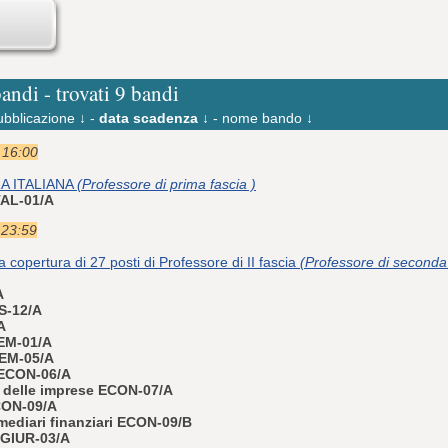
bandi - trovati 9 bandi
ubblicazione ↓
-
data scadenza ↓
-
nome bando ↓
e 16:00
A ITALIANA
(Professore di prima fascia )
ITAL-01/A
 23:59
a copertura di 27 posti di Professore di II fascia
(Professore di seconda 
A
S-12/A
A
HEM-01/A
HEM-05/A
 ECON-06/A
 delle imprese ECON-07/A
CON-09/A
mediari finanziari ECON-09/B
a GIUR-03/A