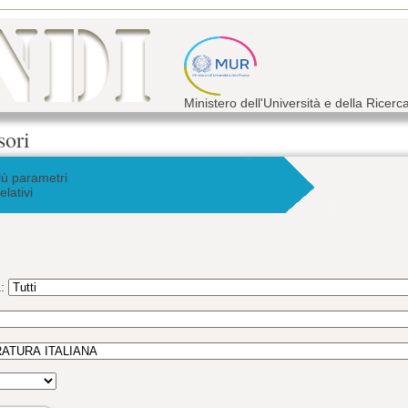
Ministero dell'Università e della Ricerc
sori
iù parametri
elativi
a: