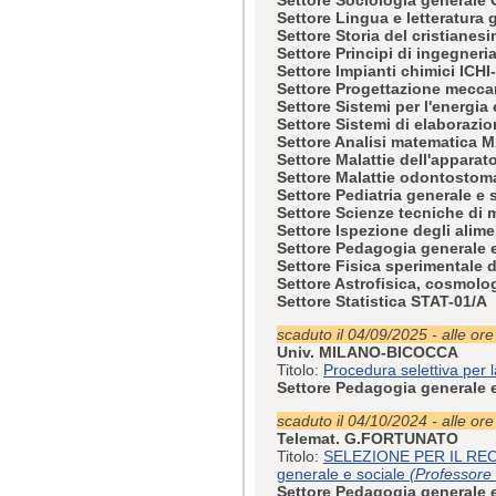
Settore Lingua e letteratura
Settore Storia del cristianes
Settore Principi di ingegneri
Settore Impianti chimici ICHI
Settore Progettazione mecca
Settore Sistemi per l'energia
Settore Sistemi di elaborazio
Settore Analisi matematica 
Settore Malattie dell'appara
Settore Malattie odontosto
Settore Pediatria generale e
Settore Scienze tecniche di 
Settore Ispezione degli alim
Settore Pedagogia generale 
Settore Fisica sperimentale 
Settore Astrofisica, cosmolo
Settore Statistica STAT-01/A
scaduto il 04/09/2025 - alle or
Univ. MILANO-BICOCCA
Titolo:
Procedura selettiva per l
Settore Pedagogia generale 
scaduto il 04/10/2024 - alle or
Telemat. G.FORTUNATO
Titolo:
SELEZIONE PER IL REC
generale e sociale
(Professore 
Settore Pedagogia generale 