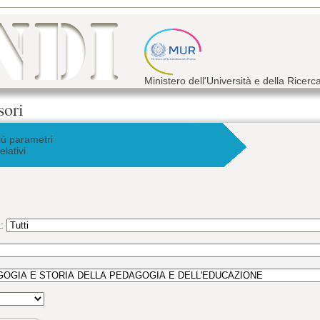
Ministero dell'Università e della Ricerc
sori
iù parametri
elativi
a: