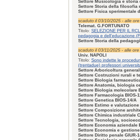
Settore Musicologia e stori
Settore Storia della filosofi
Settore Fisica sperimentale 
scaduto il 03/10/2025 - alle or
Telemat. G.FORTUNATO
Titolo:
SELEZIONE PER IL RCL
pedagogia e dell’educazione
(P
Settore Storia della pedagog
scaduto il 03/11/2025 - alle ore
Univ. NAPOLI
Titolo:
Sono indette le procedur
(trentadue) professori universi
Settore Arboricoltura general
Settore Costruzioni rurali e t
Settore Biologia farmaceutic
Settore Anatomia, biologia c
Settore Biologia molecolare
Settore Farmacologia BIOS-1
Settore Genetica BIOS-14/A
Settore Estimo e valutazion
Settore Composizione archit
Settore Chimica industriale
Settore Tecnologia, socioeco
Settore Economia aziendale
Settore Economia e gestione
Settore Diritto penale GIUR-
Settore Sociologia generale