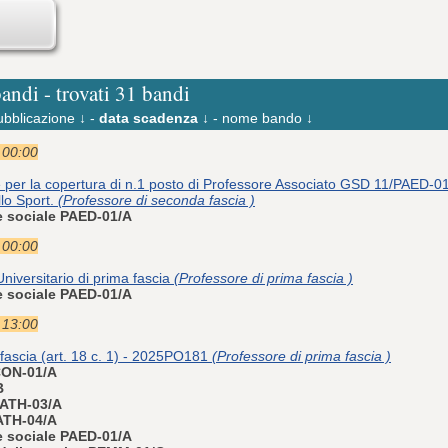
bandi - trovati 31 bandi
ubblicazione ↓
-
data scadenza ↓
-
nome bando ↓
e 00:00
e per la copertura di n.1 posto di Professore Associato GSD 11/PAED-
lo Sport.
(Professore di seconda fascia )
e sociale PAED-01/A
e 00:00
niversitario di prima fascia
(Professore di prima fascia )
e sociale PAED-01/A
e 13:00
I fascia (art. 18 c. 1) - 2025PO181
(Professore di prima fascia )
CON-01/A
B
MATH-03/A
ATH-04/A
e sociale PAED-01/A