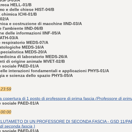
 greca HELL-01/B
imo e delle chiese HIST-04/B
a chimica ICHI-01/B
-02/A
nica e costruzione di macchine IIND-03/A
 e l'ambiente IIND-06/B
ne delle informazioni IINF-05/A
MATH-03/A
to respiratorio MEDS-07/A
matologiche MEDS-16/A
 specialistica MEDS-20/A
medicina di laboratorio MEDS-26/A
enti di origine animale MVET-02/B
e sociale PAED-01/A
delle interazioni fondamentali e applicazioni PHYS-01/A
gia e scienza dello spazio PHYS-05/A
e 23:59
a copertura di 1 posto di professore di prima fascia
(Professore di prima
e sociale PAED-01/A
e 00:00
LUTAMETO DI UN PROFESSORE DI SECONDA FASCIA - GSD 11/PAED
di seconda fascia )
e sociale PAED-01/A