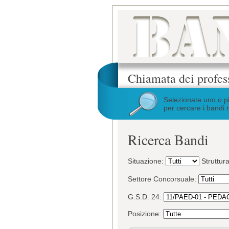
Chiamata dei profes
Selezionate uno o p
per cercare i bandi r
Ricerca Bandi
Situazione:
Struttur
Settore Concorsuale:
G.S.D. 24:
Posizione: