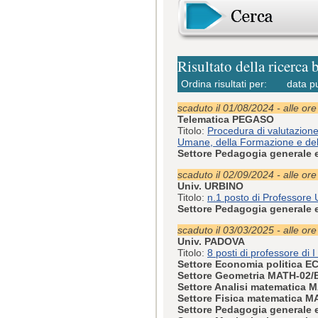
Risultato della ricerca 
Ordina risultati per:
data p
scaduto il 01/08/2024 - alle or
Telematica PEGASO
Titolo:
Procedura di valutazion
Umane, della Formazione e del
Settore Pedagogia generale 
scaduto il 02/09/2024 - alle or
Univ. URBINO
Titolo:
n.1 posto di Professore U
Settore Pedagogia generale 
scaduto il 03/03/2025 - alle or
Univ. PADOVA
Titolo:
8 posti di professore di 
Settore Economia politica E
Settore Geometria MATH-02/
Settore Analisi matematica 
Settore Fisica matematica M
Settore Pedagogia generale 