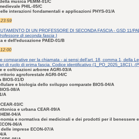
a della musica PEMM-01/C
a medievale PHIL-05/C
delle interazioni fondamentali e applicazioni PHYS-01/A
e 23:59
UTAMENTO DI UN PROFESSORE DI SECONDA FASCIA - GSD 11/PAED-
rofessore di seconda fascia )
ia e dell'educazione PAED-01/B
 12:00
e comparative per la chiamata - ai sensi dell’art. 18, comma 1, della L
tari di ruolo di prima fascia. Codice identificativo (1_PO_2025_18C1).
(P
e e coltivazioni arboree AGRI-03/A
erritorio agroforestale AGRI-04/C
a BIOS-01/D
ellulare e biologia dello sviluppo comparate BIOS-04/A
 BIOS-08/A
1/A
e CEAR-03/C
ettonica e urbana CEAR-09/A
 CHEM-04/A
nomia e normativa dei medicinali e dei prodotti per il benessere 
 ECON-06/A
 delle imprese ECON-07/A
14/A
 GSPS-05/A