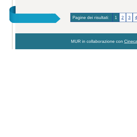
Pagine dei risultati:
1
2
3
MUR in collaborazione con
Cinec