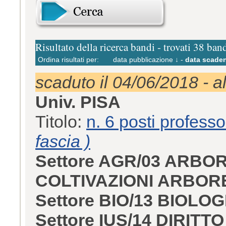
Risultato della ricerca bandi - trovati 38 ban
Ordina risultati per:
data pubblicazione ↓
-
data scaden
scaduto il 04/06/2018 - a
Univ. PISA
Titolo:
n. 6 posti professo
fascia )
Settore AGR/03 ARB
COLTIVAZIONI ARBOR
Settore BIO/13 BIOLO
Settore IUS/14 DIRIT