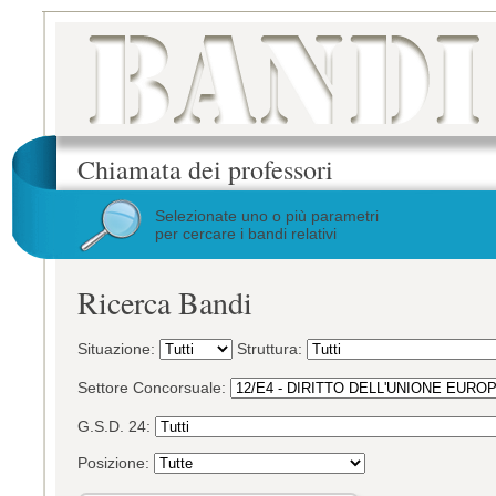
Chiamata dei professori
Selezionate uno o più parametri
per cercare i bandi relativi
Ricerca Bandi
Situazione:
Struttura:
Settore Concorsuale:
G.S.D. 24:
Posizione: