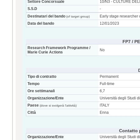
Settore Concorsuale
10/N3 - CULTURE DEL
S.S.D
-
Destinatari del bando
Early stage researcher 
(of target group)
Data del bando
12/01/2023
FP7 / P
Research Framework Programme /
No
Marie Curie Actions
Tipo di contratto
Permanent
Tempo
Full-time
Ore settimanali
6,7
Organizzazione/Ente
Università degli Studi d
Paese
ITALY
(dove si svolgerà l'attività)
Città
Enna
Contatto 
Organizzazione/Ente
Università degli Studi d