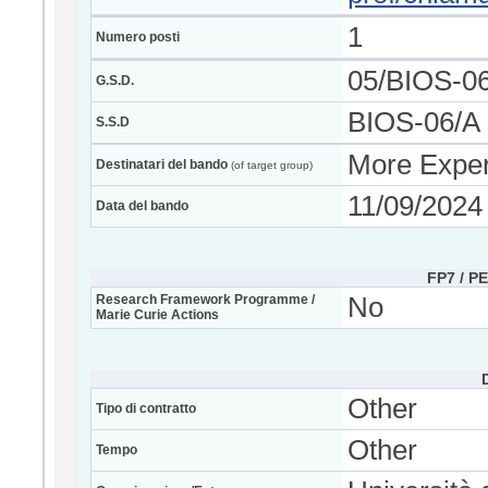
1
Numero posti
05/BIOS-0
G.S.D.
BIOS-06/A -
S.S.D
More Exper
Destinatari del bando
(of target group)
11/09/2024
Data del bando
FP7 / P
Research Framework Programme /
No
Marie Curie Actions
Other
Tipo di contratto
Other
Tempo