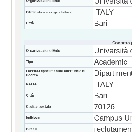
Università 
Organizzazione/Ente
ITALY
Paese
(dove si svolgerà l'attività)
Bari
Città
Contatto 
Università 
Organizzazione/Ente
Academic
Tipo
Facoltà/Dipartimento/Laboratorio di
Dipartiment
ricerca
ITALY
Paese
Bari
Città
70126
Codice postale
Campus Uni
Indirizzo
reclutamen
E-mail