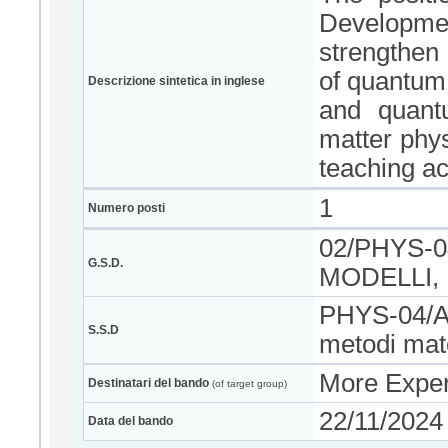
Developm
strengthen 
of quantum
Descrizione sintetica in inglese
and quant
matter phys
teaching act
1
Numero posti
02/PHYS-0
G.S.D.
MODELLI,
PHYS-04/A -
S.S.D
metodi mate
More Exper
Destinatari del bando
(of target group)
22/11/2024
Data del bando