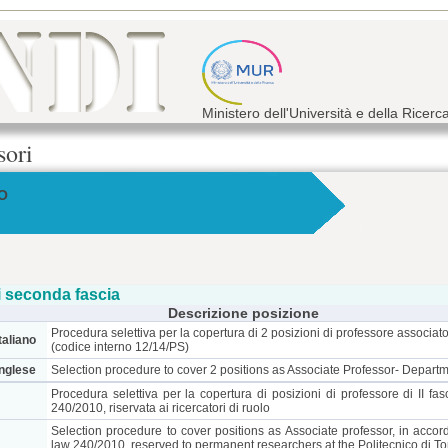
Ministero dell'Università e della Ricerc
sori
NO
 seconda fascia
Descrizione posizione
Procedura selettiva per la copertura di 2 posizioni di professore associat
taliano
(codice interno 12/14/PS)
inglese
Selection procedure to cover 2 positions as Associate Professor- Depart
Procedura selettiva per la copertura di posizioni di professore di II fa
240/2010, riservata ai ricercatori di ruolo
Selection procedure to cover positions as Associate professor, in accord
law 240/2010, reserved to permanent researchers at the Politecnico di To