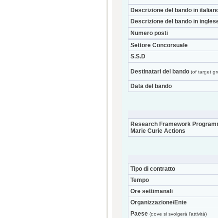
Descrizione del bando in italian
Descrizione del bando in ingles
Numero posti
Settore Concorsuale
S.S.D
Destinatari del bando
(of target g
Data del bando
Research Framework Program
Marie Curie Actions
Tipo di contratto
Tempo
Ore settimanali
Organizzazione/Ente
Paese
(dove si svolgerà l'attività)