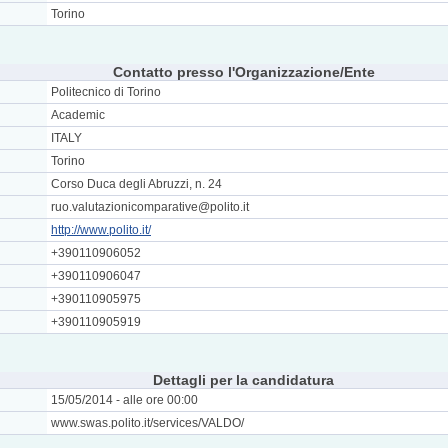
Torino
Contatto presso l'Organizzazione/Ente
Politecnico di Torino
Academic
ITALY
Torino
Corso Duca degli Abruzzi, n. 24
ruo.valutazionicomparative@polito.it
http://www.polito.it/
+390110906052
+390110906047
+390110905975
+390110905919
Dettagli per la candidatura
15/05/2014 - alle ore 00:00
www.swas.polito.it/services/VALDO/