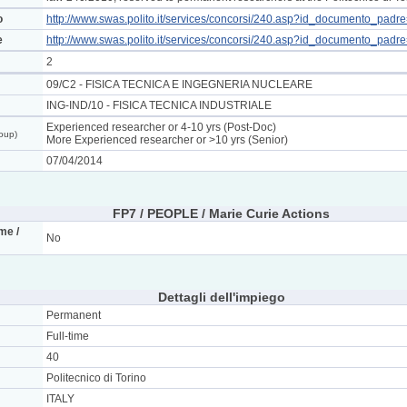
o
http://www.swas.polito.it/services/concorsi/240.asp?id_documento_pad
e
http://www.swas.polito.it/services/concorsi/240.asp?id_documento_pad
2
09/C2 - FISICA TECNICA E INGEGNERIA NUCLEARE
ING-IND/10 - FISICA TECNICA INDUSTRIALE
Experienced researcher or 4-10 yrs (Post-Doc)
roup)
More Experienced researcher or >10 yrs (Senior)
07/04/2014
FP7 / PEOPLE / Marie Curie Actions
me /
No
Dettagli dell'impiego
Permanent
Full-time
40
Politecnico di Torino
ITALY