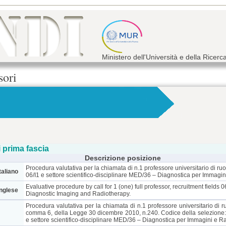
Ministero dell'Università e della Ricerc
sori
 prima fascia
Descrizione posizione
Procedura valutativa per la chiamata di n.1 professore universitario di ruo
taliano
06/I1 e settore scientifico-disciplinare MED/36 – Diagnostica per Immagin
Evaluative procedure by call for 1 (one) full professor, recruitment field
inglese
Diagnostic Imaging and Radiotherapy.
Procedura valutativa per la chiamata di n.1 professore universitario di ruo
comma 6, della Legge 30 dicembre 2010, n.240. Codice della selezione:
e settore scientifico-disciplinare MED/36 – Diagnostica per Immagini e R