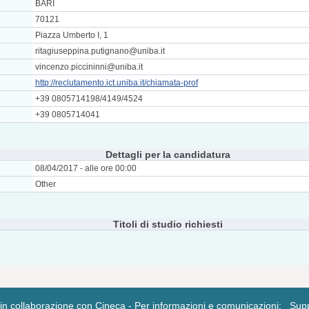
BARI
70121
Piazza Umberto I, 1
ritagiuseppina.putignano@uniba.it
vincenzo.piccininni@uniba.it
http://reclutamento.ict.uniba.it/chiamata-prof
+39 0805714198/4149/4524
+39 0805714041
Dettagli per la candidatura
08/04/2017 - alle ore 00:00
Other
Titoli di studio richiesti
n collaborazione con
Cineca
- Per informazioni e comunicazioni:
Sup