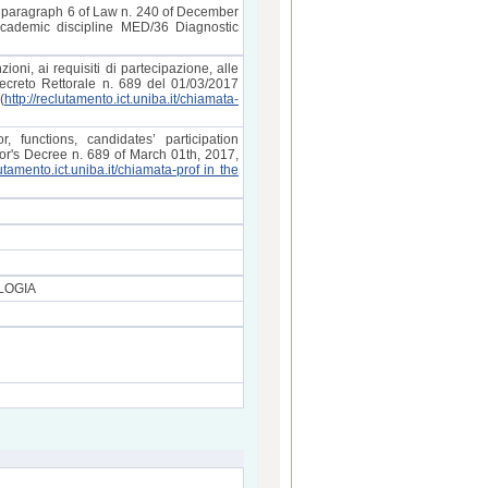
24, paragraph 6 of Law n. 240 of December
academic discipline MED/36 Diagnostic
zioni, ai requisiti di partecipazione, alle
Decreto Rettorale n. 689 del 01/03/2017
(
http://reclutamento.ict.uniba.it/chiamata-
 functions, candidates’ participation
tor's Decree n. 689 of March 01th, 2017,
lutamento.ict.uniba.it/chiamata-prof in the
LOGIA