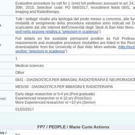
Evaluative procedure by call for 1 (one) full professor, pursuant to art. 
30th, 2010. Selection code: PO 689/2017, recruitment fields 06/I1, 
Imaging and Radiotherapy.
Tutti i dettagli relativi alla tipologia del posto messo a concorso, alle fun
modalità di svolgimento della procedura valutativa sono indicati nel 
o
scaricabile dal sito internet dell'Università degli Studi di Bari Aldo Moro 
prof nella sezione relativa a “selezioni in scadenza
”).
Full details on the available permanent position as Full Professor,
requirements and evaluative procedure modalities are listed in the Rec
e
downloadable from the University of Bari Aldo Moro website (
http://rec
section “selezioni in scadenza
”).
1
Medical sciences
Other
06/I1 - DIAGNOSTICA PER IMMAGINI, RADIOTERAPIA E NEURORADIO
MED/36 - DIAGNOSTICA PER IMMAGINI E RADIOTERAPIA
Early stage researcher or 0-4 yrs (Post graduate)
Experienced researcher or 4-10 yrs (Post-Doc)
roup)
More Experienced researcher or >10 yrs (Senior)
01/03/2017
FP7 / PEOPLE / Marie Curie Actions
me /