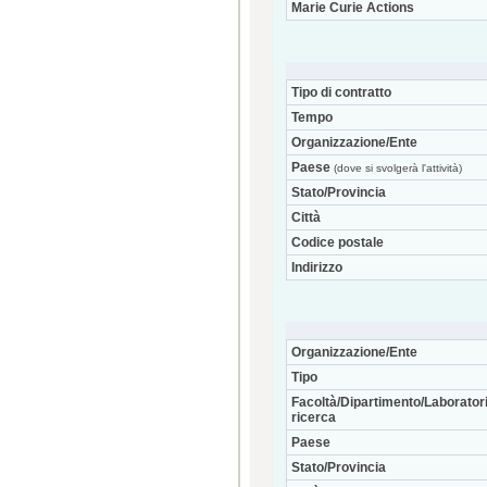
Marie Curie Actions
Tipo di contratto
Tempo
Organizzazione/Ente
Paese
(dove si svolgerà l'attività)
Stato/Provincia
Città
Codice postale
Indirizzo
Organizzazione/Ente
Tipo
Facoltà/Dipartimento/Laboratori
ricerca
Paese
Stato/Provincia