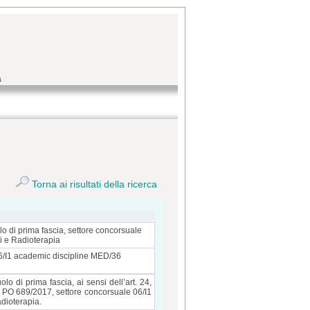
a
Torna ai risultati della ricerca
lo di prima fascia, settore concorsuale
i e Radioterapia
s 06/I1 academic discipline MED/36
lo di prima fascia, ai sensi dell’art. 24,
 PO 689/2017, settore concorsuale 06/I1
adioterapia.