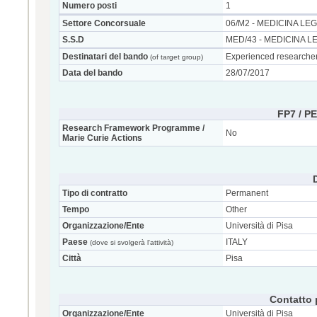
Numero posti
1
Settore Concorsuale
06/M2 - MEDICINA LE
S.S.D
MED/43 - MEDICINA L
Destinatari del bando
Experienced researcher
(of target group)
Data del bando
28/07/2017
FP7 / P
Research Framework Programme /
No
Marie Curie Actions
Tipo di contratto
Permanent
Tempo
Other
Organizzazione/Ente
Università di Pisa
Paese
ITALY
(dove si svolgerà l'attività)
Città
Pisa
Contatto 
Organizzazione/Ente
Università di Pisa