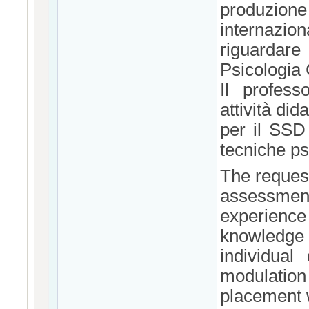
produzione
internazio
riguarda
Psicologia 
Il profess
attività did
per il SSD
tecniche ps
The request
assessmen
experienc
knowledge 
individual
modulation
placement w