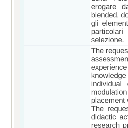
erogare da
blended, do
gli element
particola
selezione.
The request
assessmen
experienc
knowledge 
individual
modulation
placement w
The reques
didactic ac
research pr