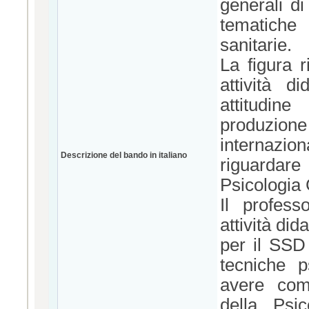
generali di
tematiche
sanitarie.
La figura 
attività d
attitudin
produzione
internazio
Descrizione del bando in italiano
riguarda
Psicologia 
Il profess
attività did
per il SSD
tecniche p
avere comp
della Psi