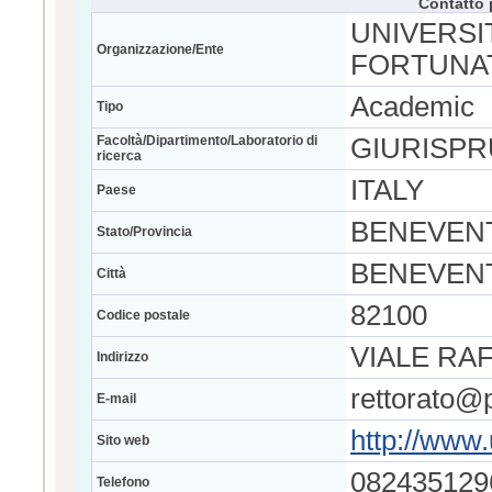
Contatto 
UNIVERSI
Organizzazione/Ente
FORTUNA
Academic
Tipo
Facoltà/Dipartimento/Laboratorio di
GIURISP
ricerca
ITALY
Paese
BENEVEN
Stato/Provincia
BENEVEN
Città
82100
Codice postale
VIALE RA
Indirizzo
rettorato@p
E-mail
http://www.
Sito web
082435129
Telefono