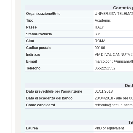
Contatto 
Organizzazione/Ente
UNIVERSITA' TELEMA
Tipo
Academic
Paese
ITALY
Stato/Provincia
RM
Città
ROMA
Codice postale
00166
Indirizzo
VIA DI VAL CANNUTA 
E-mail
marco.conti@unisanraffa
Telefono
0652252552
Dett
Data prevedibile per l'assunzione
01/11/2018
Data di scadenza del bando
28/04/2018 - alle ore 0
Come candidarsi
rettorato@pec.unisanraf
Ti
Laurea
PhD or equivalent