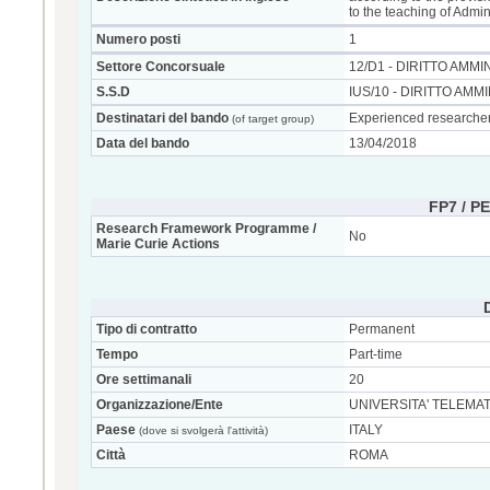
to the teaching of Admin
Numero posti
1
Settore Concorsuale
12/D1 - DIRITTO AMMI
S.S.D
IUS/10 - DIRITTO AMM
Destinatari del bando
Experienced researcher
(of target group)
Data del bando
13/04/2018
FP7 / P
Research Framework Programme /
No
Marie Curie Actions
Tipo di contratto
Permanent
Tempo
Part-time
Ore settimanali
20
Organizzazione/Ente
UNIVERSITA' TELEMA
Paese
ITALY
(dove si svolgerà l'attività)
Città
ROMA