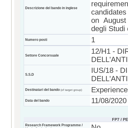
requiremen
Descrizione del bando in inglese
candidates 
on August
degli Studi
1
Numero posti
12/H1 - D
Settore Concorsuale
DELL'ANT
IUS/18 - 
S.S.D
DELL'ANT
Experience
Destinatari del bando
(of target group)
11/08/2020
Data del bando
FP7 / P
Research Framework Programme /
No