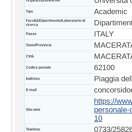
Università 
Organizzazione/Ente
Academic
Tipo
Facoltà/Dipartimento/Laboratorio di
Dipartimen
ricerca
ITALY
Paese
MACERAT
Stato/Provincia
MACERAT
Città
62100
Codice postale
Piaggia del
Indirizzo
concorsido
E-mail
https://www
personale-
Sito web
10
0733/25826
Telefono